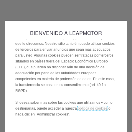
Utilizamos cookies para ofrecerle la mejor experiencia en
nuestro sitio. Las cookies nos permiten proporcionarle
funciones esenciales como la seguridad, la gestión de redes y
la accesibilidad. Mejoran la facilidad de uso y el rendimiento
BIENVENIDO A LEAPMOTOR
con diversas características como el reconocimiento del
idioma, los resultados de búsqueda y, por lo tanto, mejoran lo
que le ofrecemos. Nuestro sitio también puede utilizar cookies
de terceros para enviar anuncios que sean más adecuados
para usted. Algunas cookies pueden ser tratadas por terceros
situados en países fuera del Espacio Económico Europeo
(EEE), que pueden no disponer aún de una decisión de
adecuación por parte de las autoridades europeas
competentes en materia de protección de datos. En este caso,
la transferencia se basa en su consentimiento (art. 49.1a
RGPD).
Si desea saber más sobre las cookies que utilizamos y cómo
gestionarlas, puede acceder a nuestra
política de cookies
o
haga clic en ' Administrar cokkies'.