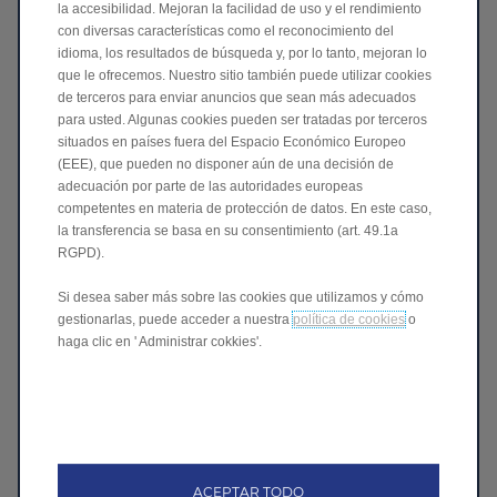
la accesibilidad. Mejoran la facilidad de uso y el rendimiento
con diversas características como el reconocimiento del
idioma, los resultados de búsqueda y, por lo tanto, mejoran lo
Consentimiento
que le ofrecemos. Nuestro sitio también puede utilizar cookies
de terceros para enviar anuncios que sean más adecuados
Habiendo leído y entendido esta Política de Privacidad
para usted. Algunas cookies pueden ser tratadas por terceros
[https://www.leapmotor.net/es/privacy-policy], doy mi
situados en países fuera del Espacio Económico Europeo
consentimiento para el tratamiento de mis Datos para las
(EEE), que pueden no disponer aún de una decisión de
siguientes finalidades:
adecuación por parte de las autoridades europeas
competentes en materia de protección de datos. En este caso,
¡Sube a bordo!
la transferencia se basa en su consentimiento (art. 49.1a
Acepto
RGPD).
No acepto
Si desea saber más sobre las cookies que utilizamos y cómo
gestionarlas, puede acceder a nuestra
política de cookies
o
Si deseas dar tu consentimiento para
haga clic en ' Administrar cokkies'.
propósitos explícitos, haz clic en expandir.
¡Únete a nuestros socios!
Acepto
No acepto
ACEPTAR TODO