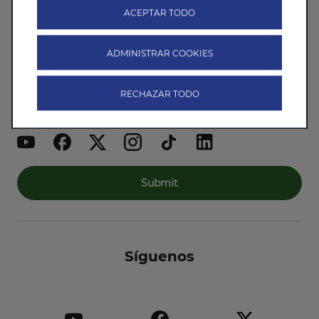
ACEPTAR TODO
Si deseas dar tu consentimiento para
propósitos explícitos, haz clic en expandir.
ADMINISTRAR COOKIES
¡Únete a nuestros socios!
Acepto
RECHAZAR TODO
No acepto
Submit
Síguenos