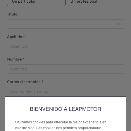
Un particular
Un profesional
Título
Apellido *
Nombre *
Correo electrónico *
Número de teléfono *
BIENVENIDO A LEAPMOTOR
Utilizamos cookies para ofrecerle la mejor experiencia en
Código postal *
nuestro sitio. Las cookies nos permiten proporcionarle