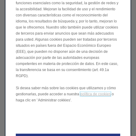
funciones esenciales como la seguridad, la gestión de redes y
la accesibilidad. Mejoran la facilidad de uso y el rendimiento
con diversas características como el reconocimiento del
Elige tu modelo *
idioma, los resultados de búsqueda y, por lo tanto, mejoran lo
que le ofrecemos. Nuestro sitio también puede utilizar cookies
de terceros para enviar anuncios que sean más adecuados
para usted. Algunas cookies pueden ser tratadas por terceros
Encuentra tu concesionario *
situados en países fuera del Espacio Económico Europeo
(EEE), que pueden no disponer aún de una decisión de
adecuación por parte de las autoridades europeas
competentes en materia de protección de datos. En este caso,
Consentimiento
la transferencia se basa en su consentimiento (art. 49.1a
RGPD).
Habiendo leído y entendido esta Política de Privacidad
[https://www.leapmotor.net/es/privacy-policy], doy mi
Si desea saber más sobre las cookies que utilizamos y cómo
consentimiento para el tratamiento de mis Datos para las
gestionarlas, puede acceder a nuestra
política de cookies
o
siguientes finalidades:
haga clic en ' Administrar cokkies'.
¡Sube a bordo!
Acepto
No acepto