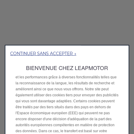
CONTINUER SANS ACCEPTER →
Nous utilisons des cookies afin de vous offrir la meilleure
expérience sur notre site. Les cookies nous permettent de vous
fournir des fonctionnalités essentielles telles que la sécurité, la
BIENVENUE CHEZ LEAPMOTOR
gestion du réseau et l’accessibilité. Ils améliorent la convivialité
et les performances grâce à diverses fonctionnalités telles que
la reconnaissance de la langue, les résultats de recherche et
améliorent ainsi ce que nous vous offrons. Notre site peut
également utiliser des cookies tiers pour envoyer des publicités
qui vous sont davantage adaptées. Certains cookies peuvent
être traités par des tiers situés dans des pays en dehors de
l'Espace économique européen (EEE) qui peuvent ne pas
encore disposer d'une décision d'adéquation de la part des
autorités européennes compétentes en matière de protection
des données. Dans ce cas, le transfert est basé sur votre