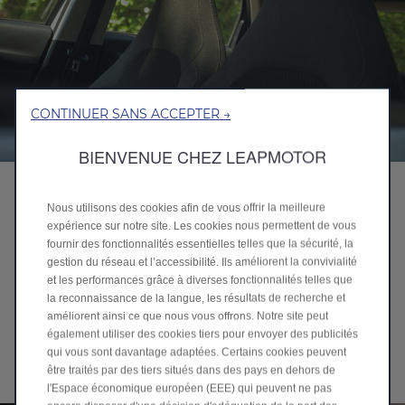
CONTINUER SANS ACCEPTER →
BIENVENUE CHEZ LEAPMOTOR
TOIT PANORAMIQUE ET PARE-SOLEIL
Nous utilisons des cookies afin de vous offrir la meilleure
ÉLECTRIQUE
expérience sur notre site. Les cookies nous permettent de vous
Profitez d'un intérieur lumineux
fournir des fonctionnalités essentielles telles que la sécurité, la
gestion du réseau et l’accessibilité. Ils améliorent la convivialité
Le toit panoramique agrandit l'intérieur et
et les performances grâce à diverses fonctionnalités telles que
inonde l'habitacle de lumière naturelle, créant
la reconnaissance de la langue, les résultats de recherche et
une atmosphère lumineuse et agréable à
améliorent ainsi ce que nous vous offrons. Notre site peut
chaque trajet. Le pare-soleil électrique offre
également utiliser des cookies tiers pour envoyer des publicités
une protection rapide contre le soleil et permet
qui vous sont davantage adaptées. Certains cookies peuvent
être traités par des tiers situés dans des pays en dehors de
de contrôler facilement la lumière et la chaleur.
l'Espace économique européen (EEE) qui peuvent ne pas