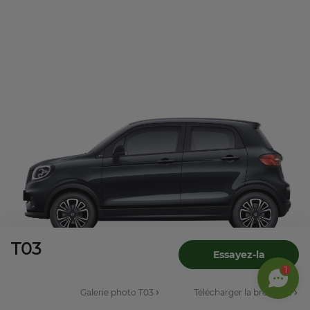
T03
Essayez-la
1
Galerie photo T03
Télécharger la brochure