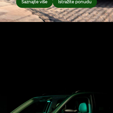
Saznajte više
Istražite ponudu