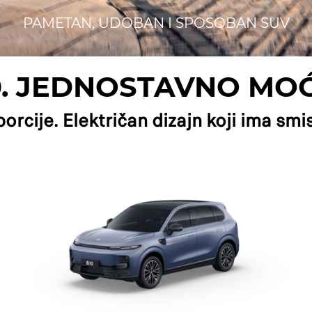
PAMETAN, UDOBAN I SPOSOBAN SUV
0. JEDNOSTAVNO MO
rcije. Električan dizajn koji ima smis