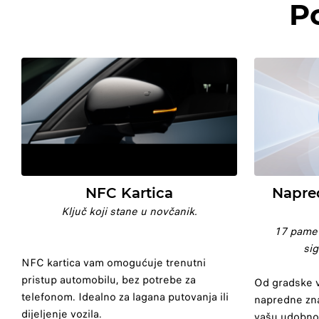
P
NFC Kartica
Napre
Ključ koji stane u novčanik.
17 pamet
sig
NFC kartica vam omogućuje trenutni
pristup automobilu, bez potrebe za
Od gradske v
telefonom. Idealno za lagana putovanja ili
napredne zn
dijeljenje vozila.
vašu udobnos