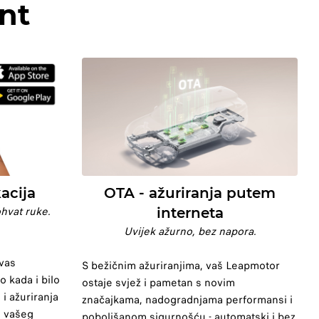
nt
acija
OTA - ažuriranja putem
hvat ruke.
interneta
Uvijek ažurno, bez napora.
 vas
S bežičnim ažuriranjima, vaš Leapmotor
 kada i bilo
ostaje svjež i pametan s novim
i ažuriranja
značajkama, nadogradnjama performansi i
s vašeg
poboljšanom sigurnošću - automatski i bez