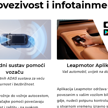
ovezivost i infotainme
dni sustav pomoći
Leapmotor Aplik
Vaš automobil, uvijek na do
vozaču
nih ADAS sustava za veću
urnost i bezbrižnost.
Aplikacija Leapmotor održava
povezanim s vašim vozilom bilo
ožnje do vožnje autocestom,
gdje, nudeći potpunu kontrolu 
ačajke pomoći povećavaju
u stvarnom vremenu izravno 
t i zaštitu - na svakom