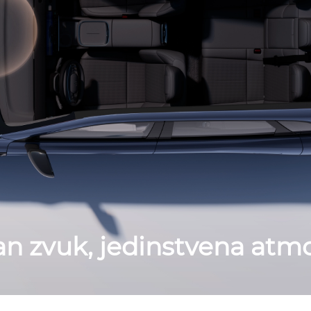
n zvuk, jedinstvena atm