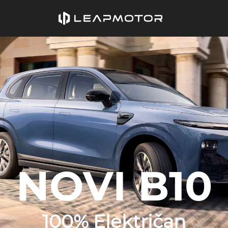
NOVI B10
100% Električan