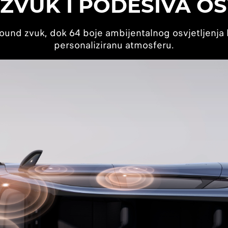
ZVUK I PODESIVA OS
round zvuk, dok 64 boje ambijentalnog osvjetljenja 
personaliziranu atmosferu.