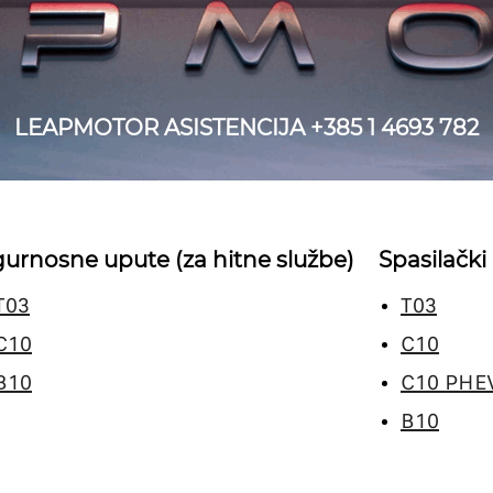
LEAPMOTOR ASISTENCIJA +385 1 4693 782
gurnosne upute (za hitne službe)
Spasilački 
T03
T03
C10
C10
B10
C10 PHE
B10