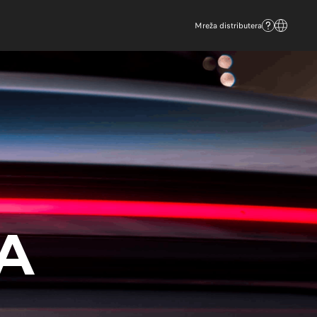
Mreža distributera
A