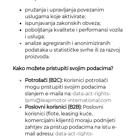
pružanja i upravljanja povezanim
uslugama koje aktivirate;
ispunjavanja zakonskih obveza;
poboljšanja kvalitete i performansi vozila
i usluga;
analize agregiranih i anonimiziranih
podataka u statističke svrhe ili za razvoj
proizvoda.
Kako možete pristupiti svojim podacima?
Potrošači (B2C):
Korisnici potrošači
mogu pristupiti svojim podacima
slanjem e-maila na:
data-act-rights-
lpmi@leapmotor-international.com
Poslovni korisnici (B2B):
Poslovni
korisnici (flote, leasing kuće,
komercijalni klijenti) moraju podnijeti
zahtjev za pristup podacima na istu e-
mail adresu:
data-act-rights-