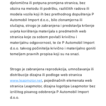
djelomična ili potpuna promjena stranica, bez
obzira na metodu ili podršku, različitih radova ili
modela vozila koji ih bez prethodnog dopuštenja P
Automobil Import d.o.o., bilo zlonamjerna ili
slučajna, strogo je zabranjena i predstavlja kršenje
uvjeta korištenja materijala s predmetnih web
stranica koje za sobom povlači krivičnu i
materijalnu odgovornost, te će P Automobil Import
d.o.o. takvog počinitelja krivično i materijalno goniti
temeljem pravnih propisa koji su na snazi.
Strogo je zabranjena reprodukcija, umnožavanja ili
distribucije dizajna ili podloge web stranica
www.leapmotor.net
, pojedinačnih elemenata web
stranica Leapmotor, dizajna logotipa Leapmotor bez
izričitog pisanog odobrenja P Automobil Import
d.o.o.