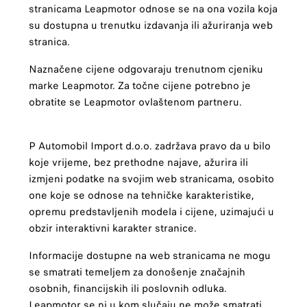
stranicama Leapmotor odnose se na ona vozila koja
su dostupna u trenutku izdavanja ili ažuriranja web
stranica.
Naznačene cijene odgovaraju trenutnom cjeniku
marke Leapmotor. Za točne cijene potrebno je
obratite se Leapmotor ovlaštenom partneru.
P Automobil Import d.o.o. zadržava pravo da u bilo
koje vrijeme, bez prethodne najave, ažurira ili
izmjeni podatke na svojim web stranicama, osobito
one koje se odnose na tehničke karakteristike,
opremu predstavljenih modela i cijene, uzimajući u
obzir interaktivni karakter stranice.
Informacije dostupne na web stranicama ne mogu
se smatrati temeljem za donošenje značajnih
osobnih, financijskih ili poslovnih odluka.
Leapmotor se ni u kom slučaju ne može smatrati