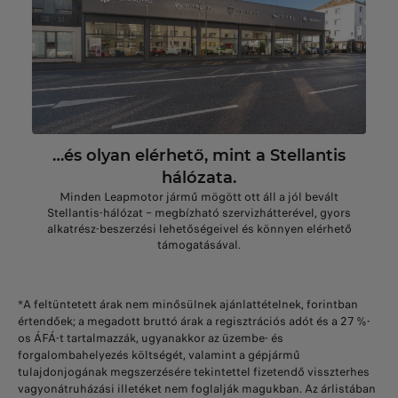
…és olyan elérhető, mint a Stellantis
hálózata.
Minden Leapmotor jármű mögött ott áll a jól bevált
Stellantis-hálózat – megbízható szervizhátterével, gyors
alkatrész-beszerzési lehetőségeivel és könnyen elérhető
támogatásával.
*A feltüntetett árak nem minősülnek ajánlattételnek, forintban
értendőek; a megadott bruttó árak a regisztrációs adót és a 27 %-
os ÁFÁ-t tartalmazzák, ugyanakkor az üzembe- és
forgalombahelyezés költségét, valamint a gépjármű
tulajdonjogának megszerzésére tekintettel fizetendő visszterhes
vagyonátruházási illetéket nem foglalják magukban. Az árlistában