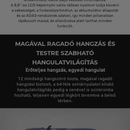
A 8,8''-os LCD-képernyőn valós időben nyomon tudja követni
a sebességet, a futásteljesítményt, az akkumulátor állapotát
és az ADAS-rendszerek adatait, így minden pillanatban
tájékozott marad, és ellenőrzése alatt tarthat minden
funkciót.
MAGÁVAL RAGADÓ HANGZÁS ÉS
TESTRE SZABHATÓ
HANGULATVILÁGÍTÁS
Erőteljes hangzás, egyedi hangulat
12 minőségi hangszóró tiszta, magával ragadó
hangzást biztosít, a 64-féle színárnyalatot kínáló
hangulatvilágítás pedig a zenével is szinkronba
hozható, teljesen egyedi légkört teremtve a belső
térben.