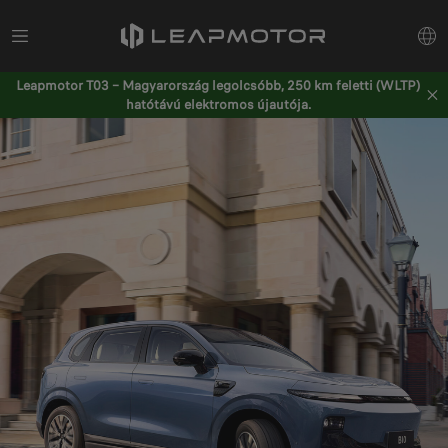
Leapmotor T03 – Magyarország legolcsóbb, 250 km feletti (WLTP)
hatótávú elektromos újautója.