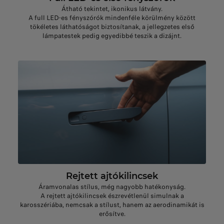
Átható tekintet, ikonikus látvány.
A full LED-es fényszórók mindenféle körülmény között
tökéletes láthatóságot biztosítanak, a jellegzetes első
lámpatestek pedig egyedibbé teszik a dizájnt.
Rejtett ajtókilincsek
Áramvonalas stílus, még nagyobb hatékonyság.
A rejtett ajtókilincsek észrevétlenül simulnak a
karosszériába, nemcsak a stílust, hanem az aerodinamikát is
erősítve.