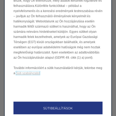
teszik, hogy Ön ellenőrizze, mely adatok kerülnek rögzítésre és
felhasználásra.Különféle funkciókkal – például a
nyelvfelismerés és a keresési eredmények testreszabása révén
– javítjuk az Ön felhasználói élményének kényelmét és
hatékonyságát. Weboldalunk az Ön hozzájárulása esetén
harmadik féltől származó sütiket is használhat, hogy az Ön
Teljesen hátra dönthető ülések
számára releváns hirdetéseket küldjön. Egyes sütiket olyan
Pihenőhely, amikor csak szüksége van rá.
harmadik felek kezelhetnek, amelyek az Európai Gazdasági
Az első ülések teljesen ledönthetők, így az utastér pillanatok
Térségen (EGT) kívüli országokban találhatók, és amelyek
alatt pihenőszobává alakítható. Ideális egy rövid pihenőhöz,
esetében az európai adatvédelmi hatóságok még nem hoztak
néhány perces relaxáláshoz, vagy csak egy gyors
megfelelőségi határozatot. Ilyen esetekben az adattovábbítás
nyújtózáshoz, akárhol is érezze szükségét a lazításnak.
az Ön hozzájárulásán alapul (GDPR 49. cikk (1) a) pont).
További információért a sütik használatáról kérjük, tekintse meg
a
Süti szabályzatot
SÜTIBEÁLLÍTÁSOK