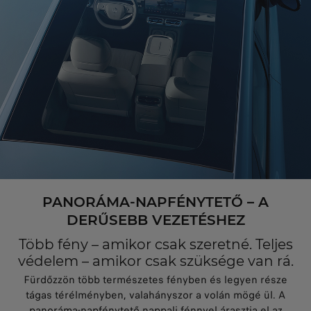
PANORÁMA-NAPFÉNYTETŐ – A
DERŰSEBB VEZETÉSHEZ
Több fény – amikor csak szeretné. Teljes
védelem – amikor csak szüksége van rá.
Fürdőzzön több természetes fényben és legyen része
tágas térélményben, valahányszor a volán mögé ül. A
panoráma-napfénytető nappali fénnyel árasztja el az