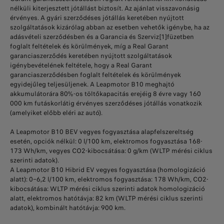
nélküli kiterjesztett jótállást biztosít. Az ajánlat visszavonásig
érvényes. A gyári szerződéses jótállás keretében nyújtott
szolgáltatások kizárólag abban az esetben vehetők igénybe, ha az
adásvételi szerződésben és a Garancia és Szerviz[1]füzetben
foglalt feltételek és körülmények, míg a Real Garant
garanciaszerződés keretében nyújtott szolgáltatások
igénybevételének feltétele, hogy a Real Garant
garanciaszerződésben foglalt feltételek és körülmények
egyidejűleg teljesüljenek. A Leapmotor B10 meghajtó
akkumulátorára 80%-os töltőkapacitás erejéig 8 évre vagy 160
000 km futáskorlátig érvényes szerződéses jótállás vonatkozik
(amelyiket előbb eléri az autó).
A Leapmotor B10 BEV vegyes fogyasztása alapfelszereltség
esetén, opciók nélkül: 0 l/100 km, elektromos fogyasztása 168-
173 Wh/km, vegyes CO2-kibocsátása: 0 g/km (WLTP mérési ciklus
szerinti adatok).
A Leapmotor B10 Hibrid EV vegyes fogyasztása (homologizáció
alatt): 0–6,2 l/100 km, elektromos fogyasztása: 178 Wh/km, CO2-
kibocsátása: WLTP mérési ciklus szerinti adatok homologizáció
alatt, elektromos hatótávja: 82 km (WLTP mérési ciklus szerinti
adatok), kombinált hatótávja: 900 km.