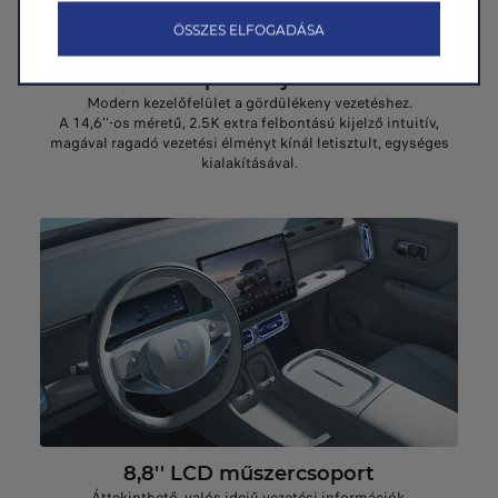
ÖSSZES ELFOGADÁSA
14,6''-os, 2.5K felbontású „lebegő”
központi kijelző
Modern kezelőfelület a gördülékeny vezetéshez.
A 14,6''-os méretű, 2.5K extra felbontású kijelző intuitív,
magával ragadó vezetési élményt kínál letisztult, egységes
kialakításával.
8,8'' LCD műszercsoport
Áttekinthető, valós idejű vezetési információk.