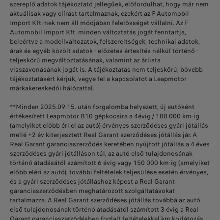
szereplő adatok tájékoztató jellegűek, előfordulhat, hogy már nem
aktuálisak vagy elírást tartalmaznak, ezekért az F Automobil
Import Kft.-nek nem áll módjában felelősséget vállalni. Az F
Automobil Import Kft. minden változtatás jogát fenntartja,
beleértve a modellváltozatok, felszereltségek, technikai adatok,
árak és egyéb közölt adatok - előzetes értesítés nélkül történő -
teljeskörű megváltoztatásának, valamint az árlista
visszavonásának jogát is. A tájékoztatás nem teljeskörű, bővebb
tájékoztatásért kérjük, vegye fel a kapcsolatot a Leapmotor
márkakereskedői hálózattal.
**Minden 2025.09.15. után forgalomba helyezett, új autóként
értékesített Leapmotor B10 gépkocsira a 4évig / 100 000 km-ig
(amelyiket előbb éri el az autó) érvényes szerződéses gyári jótállás
mellé +2 év kiterjesztett Real Garant szerződéses jótállás jár. A
Real Garant garanciaszerződés keretében nyújtott jótállás a 4 éves
szerződéses gyári jótálláson túl, az autó első tulajdonosának
történő átadásától számított 6 évig vagy 150 000 km-ig (amelyiket
előbb eléri az autó), további feltételek teljesülése esetén érvényes,
és a gyári szerződéses jótálláshoz képest a Real Garant
garanciaszerződésben meghatározott szolgáltatásokat
tartalmazza. A Real Garant szerződéses jótállás továbbá az autó
első tulajdonosának történő átadásától számított 3 évig a Real
Garant garanciaszerződésben foglalt feltételekkel km korlátozás