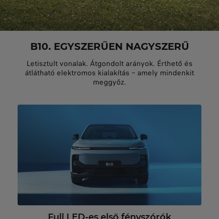
B10. EGYSZERŰEN NAGYSZERŰ
Letisztult vonalak. Átgondolt arányok. Érthető és
átlátható elektromos kialakítás – amely mindenkit
meggyőz.
Full LED-es első fényszórók