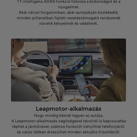
17 intelligens ADAS-funkció fokozza a biztonságot és a
nyugalmat.
Akár városi forgalomban, akár autópályán közlekedik,
minden pillanatban fejlett vezetéstámogató rendszerek
növelik kényelmét és védelmét.
Leapmotor-alkalmazás
Hogy mindig kéznél legyen az autója.
A Leapmotor-alkalmazás segítségével távolról is kapcsolatba
léphet a járművével, számos funkciót irányíthat telefonjáról,
és valós időben értesülhet minden aktuális frissítésről.