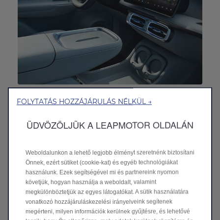
Okostelefon-tartó és -töltés
FOLYTATÁS HOZZÁJÁRULÁS NÉLKÜL →
Okos töltés és kényelem.
A „dupla férőhelyes” első tartóban két okostelefon is
ÜDVÖZÖLJÜK A LEAPMOTOR OLDALÁN
biztonságosan elfér. A vezető felőli mobiltartó beépített
vezeték nélküli töltőt kínál — erre bármikor rátehető a
telefon, a töltéshez kábelre sincs szükség.
Weboldalunkon a lehető legjobb élményt szeretnénk biztosítani
Önnek, ezért sütiket (cookie-kat) és egyéb technológiákat
használunk. Ezek segítségével mi és partnereink nyomon
követjük, hogyan használja a weboldalt, valamint
megkülönböztetjük az egyes látogatókat. A sütik használatára
vonatkozó hozzájáruláskezelési irányelveink segítenek
megérteni, milyen információk kerülnek gyűjtésre, és lehetővé