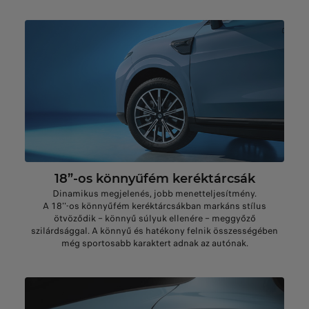
18”-os könnyűfém keréktárcsák​
Dinamikus megjelenés, jobb menetteljesítmény.
A 18''-os könnyűfém keréktárcsákban markáns stílus
ötvöződik – könnyű súlyuk ellenére – meggyőző
szilárdsággal. A könnyű és hatékony felnik összességében
még sportosabb karaktert adnak az autónak.