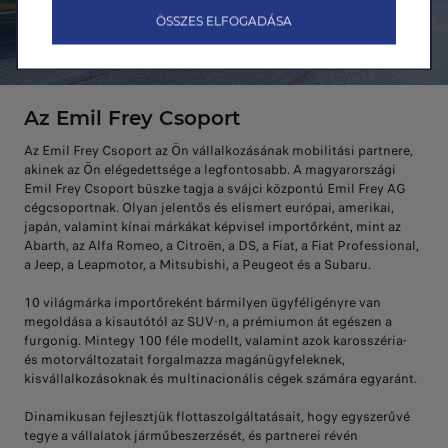
ÖSSZES ELFOGADÁSA
Az Emil Frey Csoport
Az Emil Frey Csoport az Ön vállalkozásának mobilitási partnere,
akinek az Ön elégedettsége a legfontosabb. A magyarországi
Emil Frey Csoport büszke tagja a svájci központú Emil Frey AG
cégcsoportnak. Olyan jelentős és elismert európai, amerikai,
japán, valamint kínai márkákat képvisel importőrként, mint az
Abarth, az Alfa Romeo, a Citroën, a DS, a Fiat, a Fiat Professional,
a Jeep, a Leapmotor, a Mitsubishi, a Peugeot és a Subaru.
10 világmárka importőreként bármilyen ügyféligényre van
megoldása a kisautótól az SUV-n, a prémiumon át egészen a
furgonig. Mintegy 100 féle modellt, valamint azok karosszéria-
és motorváltozatait forgalmazza magánügyfeleknek,
kisvállalkozásoknak és multinacionális cégek számára egyaránt.
Dinamikusan fejlesztjük flottaszolgáltatásait, hogy egyszerűvé
tegye a vállalatok járműbeszerzését, és partnerei révén