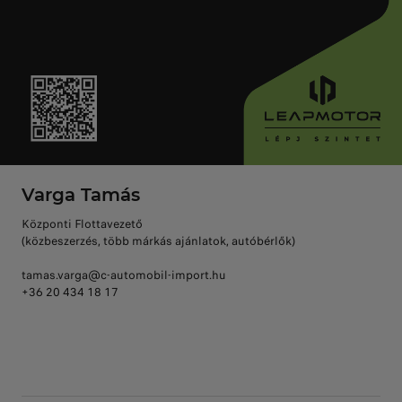
Varga Tamás
Központi Flottavezető
(közbeszerzés, több márkás ajánlatok, autóbérlők)
tamas.varga@c-automobil-import.hu
+36 20 434 18 17