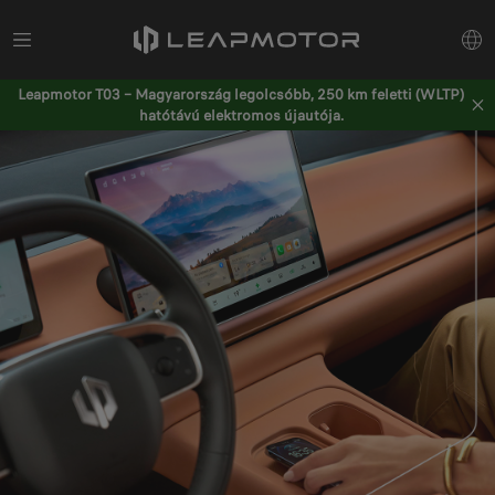
Leapmotor T03 – Magyarország legolcsóbb, 250 km feletti (WLTP)
hatótávú elektromos újautója.