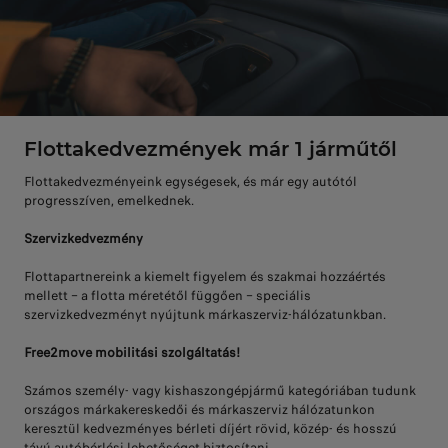
Flottakedvezmények már 1 járműtől
Flottakedvezményeink egységesek, és már egy autótól
progresszíven, emelkednek.
Szervizkedvezmény
Flottapartnereink a kiemelt figyelem és szakmai hozzáértés
mellett – a flotta méretétől függően – speciális
szervizkedvezményt nyújtunk márkaszerviz-hálózatunkban.
Free2move mobilitási szolgáltatás!
Számos személy- vagy kishaszongépjármű kategóriában tudunk
országos márkakereskedői és márkaszerviz hálózatunkon
keresztül kedvezményes bérleti díjért rövid, közép- és hosszú
távú autóbérlési lehetőséget biztosítani.