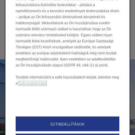
megoldásokat tegyünk elérhetővé, különös
felhasználásra.Különféle funkciókkal – például a
nyelvfelismerés és a keresési eredmények testreszabása révén
tekintettel az elektromos járművek térnyerésére
– javítjuk az Ön felhasználói élményének kényelmét és
és az üzemeltetési költségek csökkentésére.*
hatékonyságát. Weboldalunk az Ön hozzájárulása esetén
harmadik féltől származó sütiket is használhat, hogy az Ön
Részletek
számára releváns hirdetéseket küldjön. Egyes sütiket olyan
harmadik felek kezelhetnek, amelyek az Európai Gazdasági
Térségen (EGT) kívüli országokban találhatók, és amelyek
esetében az európai adatvédelmi hatóságok még nem hoztak
megfelelőségi határozatot. Ilyen esetekben az adattovábbítás
az Ön hozzájárulásán alapul (GDPR 49. cikk (1) a) pont).
További információért a sütik használatáról kérjük, tekintse meg
a
Süti szabályzatot
SÜTIBEÁLLÍTÁSOK