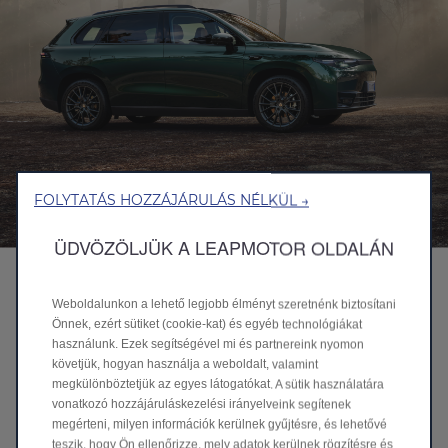
FOLYTATÁS HOZZÁJÁRULÁS NÉLKÜL →
ÜDVÖZÖLJÜK A LEAPMOTOR OLDALÁN
Kedvezmények kamarai tagoknak
Weboldalunkon a lehető legjobb élményt szeretnénk biztosítani
2026. június 1. napjától visszavonásig egyedi,
Önnek, ezért sütiket (cookie-kat) és egyéb technológiákat
kamarai tagok számára elérhető
használunk. Ezek segítségével mi és partnereink nyomon
flottakedvezményt biztosítunk a Leapmotor
követjük, hogyan használja a weboldalt, valamint
márkájú gépjárművek beszerzésére.
megkülönböztetjük az egyes látogatókat. A sütik használatára
A kedvezmény célja, hogy a kamarai tagsággal
vonatkozó hozzájáruláskezelési irányelveink segítenek
rendelkező szakemberek és vállalkozásaik
megérteni, milyen információk kerülnek gyűjtésre, és lehetővé
számára versenyképes, fenntartható mobilitási
teszik, hogy Ön ellenőrizze, mely adatok kerülnek rögzítésre és