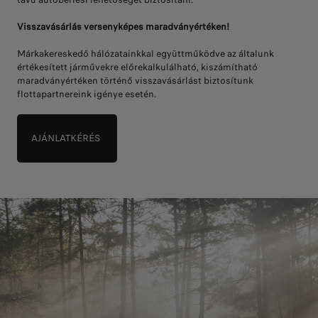
Visszavásárlás versenyképes maradványértéken!
Márkakereskedő hálózatainkkal együttműködve az általunk
értékesített járművekre előrekalkulálható, kiszámítható
maradványértéken történő visszavásárlást biztosítunk
flottapartnereink igénye esetén.
AJÁNLATKÉRÉS