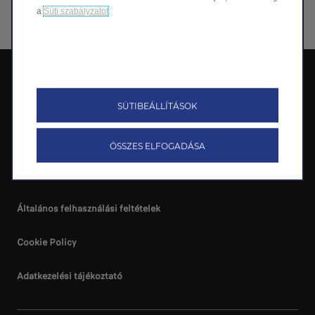
a
Süti szabályzatot
Leapmotor International B.V.
EU adatrendelet
SÜTIBEÁLLÍTÁSOK
Süti kezelési szabályzat
ÖSSZES ELFOGADÁSA
Fogyasztóvédelmi tájékoztatás
Általános felhasználási feltételek
Cookie Policy
Adatkezelési tájékoztató