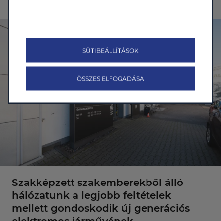
SÜTIBEÁLLÍTÁSOK
ÖSSZES ELFOGADÁSA
Szakképzett szakemberekből álló
hálózatunk a legjobb feltételek
mellett gondoskodik új generációs