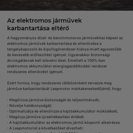
Az elektromos járművek
karbantartása eltérő
A hagyományos dízel- és benzinmotoros járművekhez képest az
elektromos járművek karbantartása és ellenőrzése a
tengelykapcsoló és kipufogórendszer hiánya miatt egyszerűbb
és kevesebb erőfeszítést igényel. Ugyanakkor biztonsági
átvizsgálásnak kell alávetni őket. Emellett a 100%-ban
elektromos akkumulátor energiagazdálkodási rendszer
rendszeres ellenőrzést igényel.
Ezért fontos, hogy rendszeres időközönként tervezze meg
járműve karbantartását Leapmotor márkakereskedőjénél, hogy:
- Megőrizze járműve biztonságát és teljesítményét;
- Növelje hatékonyságát;
- Optimalizálja és ellenőrizze a hajtóakkumulátor működését;
- Megóvja járműve újraértékesítési értékét.
- A hajtóakkumulátor az elektromos jármű központi alkatrésze.
- A Leapmotorral a következőket élvezheti: