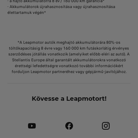
- a hajtó akkumulátorra 8 év / 160 000 km garancia*
- Akkumulátorok újrahasznosítása vagy újrahasznosítása
élettartamuk végén*
*A Leapmotor autók meghajtó akkumulátorára 80%-os
töltőkapacitásig 8 évre vagy 160 000 km futáskorlátig érvényes
szerződéses jótállás vonatkozik (amelyiket előbb eléri az autó). A
Stellantis Europe által garantált akkumulátorokra vonatkozó
érettségi lefedettségre vonatkozó további információkért
forduljon Leapmotor partneréhez vagy gépjármű-javítójához.
Kövesse a Leapmotort!