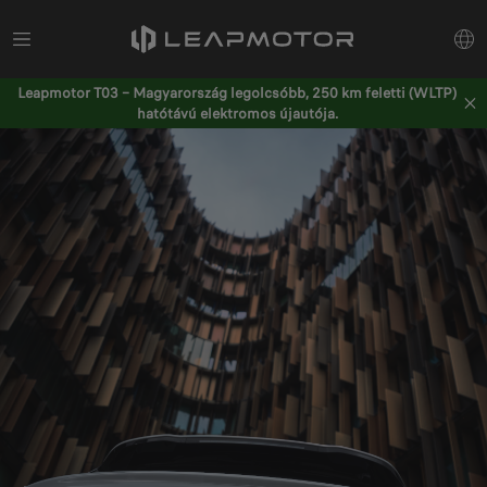
Leapmotor T03 – Magyarország legolcsóbb, 250 km feletti (WLTP)
hatótávú elektromos újautója.