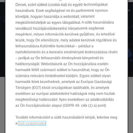
Önnek, ezért sütiket (cookie-kat) és egyéb technológiákat
használunk. Ezek segítségével mi és partnereink nyomon
követjük, hogyan használja a weboldalt, valamint
megkülönböztetjük az egyes látogatókat. A sütik használatára
vonatkozó hozzájáruláskezelési irányelveink segítenek
megérteni, milyen információk kerülnek gyűjtésre, és lehetővé
teszik, hogy Ön ellenőrizze, mely adatok kerülnek rögzítésre és
felhasználásra.Különféle funkciókkal – például a
nyelvfelismerés és a keresési eredmények testreszabása révén
– javítjuk az Ön felhasználói élményének kényelmét és
hatékonyságát. Weboldalunk az Ön hozzájárulása esetén
harmadik féltől származó sütiket is használhat, hogy az Ön
számára releváns hirdetéseket küldjön. Egyes sütiket olyan
harmadik felek kezelhetnek, amelyek az Európai Gazdasági
Szlovákiában raktározott és naponta
Térségen (EGT) kívüli országokban találhatók, és amelyek
szállított cserealkatrészek
esetében az európai adatvédelmi hatóságok még nem hoztak
megfelelőségi határozatot. Ilyen esetekben az adattovábbítás
Cserealkatrészeink raktározását Lozornoból biztosítjuk.
az Ön hozzájárulásán alapul (GDPR 49. cikk (1) a) pont).
Forgalmazásukat és rendelkezésre állásukat az Emil Frey
disztribúciós hálózata garantálja. Amikor Leapmotor járművét
További információért a sütik használatáról kérjük, tekintse meg
egy hivatalos Leapmotor partner átvizsgálja, biztos lehet benne,
a
Süti szabályzatot
hogy járműve még sok éven át hibátlanul fog üzemelni.