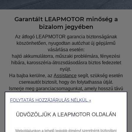
Garantált LEAPMOTOR minőség a
bizalom jegyében
Az átfogó LEAPMOTOR garancia biztonságának
köszönhetően, nyugodtan autózhat új gépjármű
vásárlása esetén:
hajtó akkumulátorra, műszaki problémára, fényezési
hibára, karosszéria-átrozsdásodásra biztos fedezetet
nyújt.
Ha bajba kerülne, az
Assistance
segít, szükség esetén
csereautót biztosít, hogy ön folytathassa útját.
Ismerje meg garanciacsomagunkat, amely hosszú távú
biztonságot nyújt önnek!
FOLYTATÁS HOZZÁJÁRULÁS NÉLKÜL →
Részletek
ÜDVÖZÖLJÜK A LEAPMOTOR OLDALÁN
Weboldalunkon a lehető legjobb élményt szeretnénk biztosítani