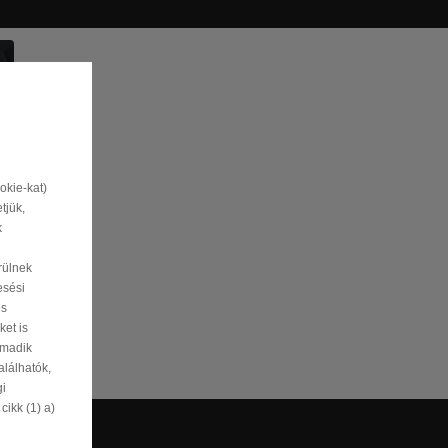
N
okie-kat)
tjük,
k
rülnek
esési
és
et is
rmadik
alálhatók,
gi
ikk (1) a)