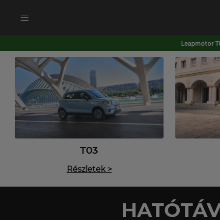
Leapmotor T0
T03
Részletek
>
HATÓTÁV