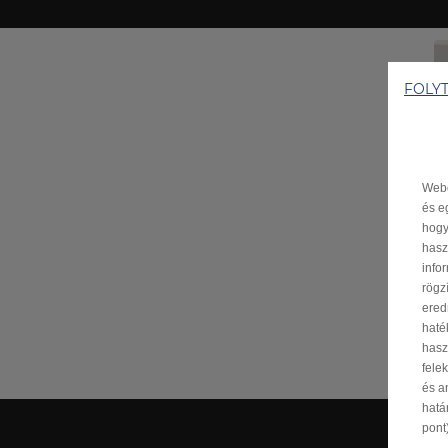
FOLY
Webo
és e
hogy
hasz
info
rögz
ered
haté
hasz
fele
és a
hatá
pont)