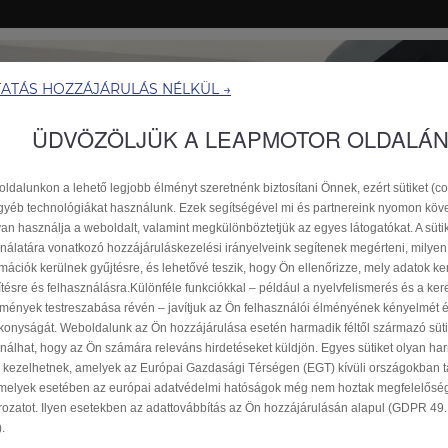
TATÁS HOZZÁJÁRULÁS NÉLKÜL →
ÜDVÖZÖLJÜK A LEAPMOTOR OLDALÁ
ldalunkon a lehető legjobb élményt szeretnénk biztosítani Önnek, ezért sütiket (co
gyéb technológiákat használunk. Ezek segítségével mi és partnereink nyomon köve
an használja a weboldalt, valamint megkülönböztetjük az egyes látogatókat. A süti
nálatára vonatkozó hozzájáruláskezelési irányelveink segítenek megérteni, milyen
rmációk kerülnek gyűjtésre, és lehetővé teszik, hogy Ön ellenőrizze, mely adatok ke
ítésre és felhasználásra.Különféle funkciókkal – például a nyelvfelismerés és a ker
mények testreszabása révén – javítjuk az Ön felhasználói élményének kényelmét 
C10 és B10 Hibrid EV
konyságát. Weboldalunk az Ön hozzájárulása esetén harmadik féltől származó sütik
nálhat, hogy az Ön számára releváns hirdetéseket küldjön. Egyes sütiket olyan ha
Részletek
>
k kezelhetnek, amelyek az Európai Gazdasági Térségen (EGT) kívüli országokban t
melyek esetében az európai adatvédelmi hatóságok még nem hoztak megfelelősé
rozatot. Ilyen esetekben az adattovábbítás az Ön hozzájárulásán alapul (GDPR 49. c
.
HAMAROSAN