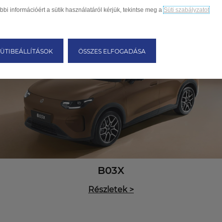
bbi információért a sütik használatáról kérjük, tekintse meg a
Süti szabályzatot
SÜTIBEÁLLÍTÁSOK
ÖSSZES ELFOGADÁSA
B03X
Részletek
>