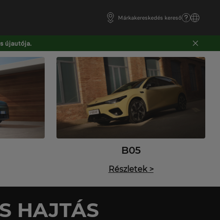
Márkakereskedés kereső
 újautója.
B05
Részletek
>
S HAJTÁS