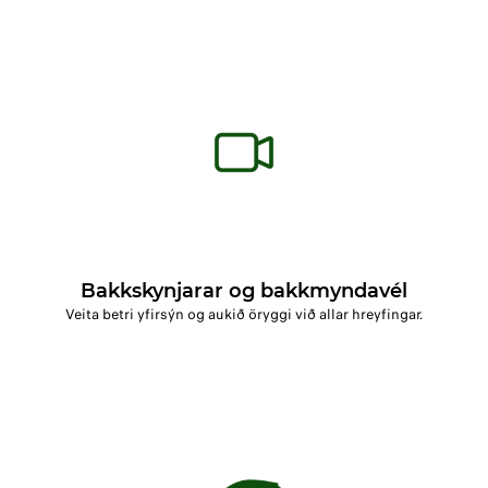
Bakkskynjarar og bakkmyndavél
Veita betri yfirsýn og aukið öryggi við allar hreyfingar.