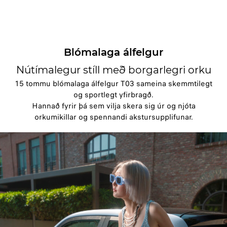
Blómalaga álfelgur
Nútímalegur stíll með borgarlegri orku
15 tommu blómalaga álfelgur T03 sameina skemmtilegt
og sportlegt yfirbragð.
Hannað fyrir þá sem vilja skera sig úr og njóta
orkumikillar og spennandi akstursupplifunar.