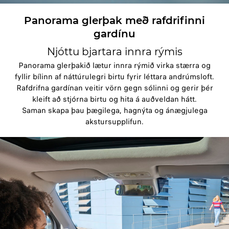
Panorama glerþak með rafdrifinni
gardínu
Njóttu bjartara innra rýmis
Panorama glerþakið lætur innra rýmið virka stærra og
fyllir bílinn af náttúrulegri birtu fyrir léttara andrúmsloft.
Rafdrifna gardínan veitir vörn gegn sólinni og gerir þér
kleift að stjórna birtu og hita á auðveldan hátt.
Saman skapa þau þægilega, hagnýta og ánægjulega
akstursupplifun.