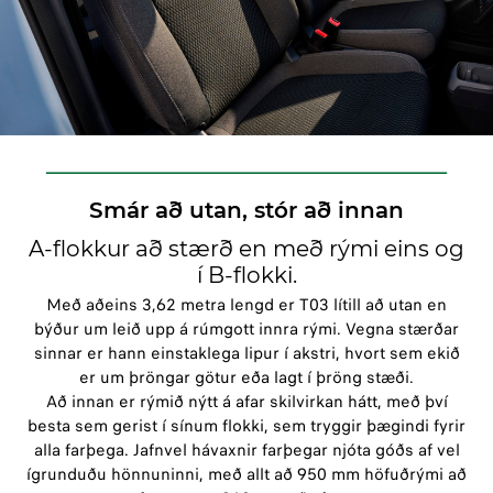
Smár að utan, stór að innan
A-flokkur að stærð en með rými eins og
í B-flokki.
Með aðeins 3,62 metra lengd er T03 lítill að utan en
býður um leið upp á
rúmgott innra rými. Vegna stærðar
sinnar er hann einstaklega lipur í akstri, hvort sem ekið
er um þröngar götur
eða lagt í þröng stæði.
Að innan er rýmið nýtt á afar skilvirkan hátt, með því
besta sem gerist í sínum flokki, sem tryggir þægindi fyrir
alla farþega. Jafnvel hávaxnir farþegar njóta góðs af vel
ígrunduðu hönnuninni, með allt að 950 mm höfuðrými að