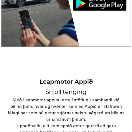
Leapmotor Appið
Snjöll tenging
Með Leapmotor appinu ertu í stöðugu sambandi við
bílinn þinn, hvar og hvenær sem er. Appið er stafrænn
félagi þar sem þú getur stjórnar helstu aðgerðum bílsins
úr símanum þínum.
Uppgötvaðu allt sem appið getur gert til að gera