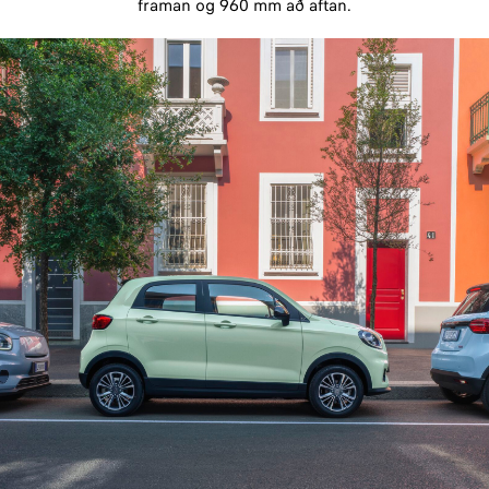
framan og 960 mm að aftan.