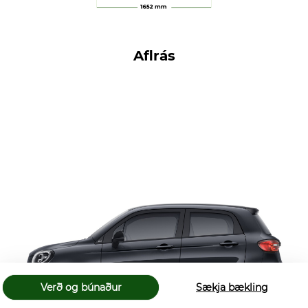
Aflrás
Verð og búnaður
Sækja bækling
Lipur borgarbíll