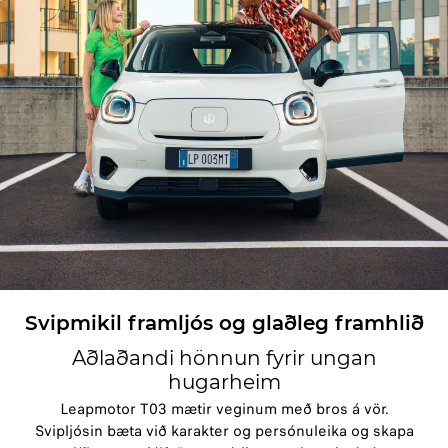
Svipmikil framljós og glaðleg framhlið
Aðlaðandi hönnun fyrir ungan
hugarheim
Leapmotor T03 mætir veginum með bros á vör.
Svipljósin bæta við karakter og persónuleika og skapa