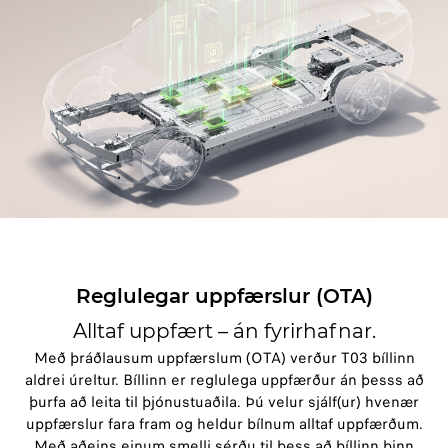
Reglulegar uppfærslur (OTA)
Alltaf uppfært – án fyrirhafnar.
Með þráðlausum uppfærslum (OTA) verður T03 bíllinn
aldrei úreltur. Bíllinn er reglulega uppfærður án þesss að
þurfa að leita til þjónustuaðila.
Þú velur sjálf(ur) hvenær
uppfærslur fara fram og heldur bílnum alltaf uppfærðum.
Með aðeins einum smelli sérðu til þess að bíllinn þinn