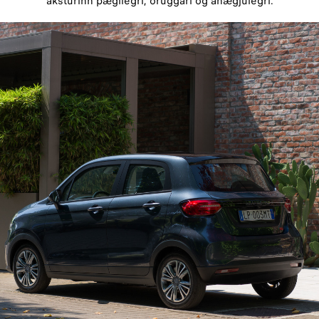
aksturinn þægilegri, öruggari og ánægjulegri.