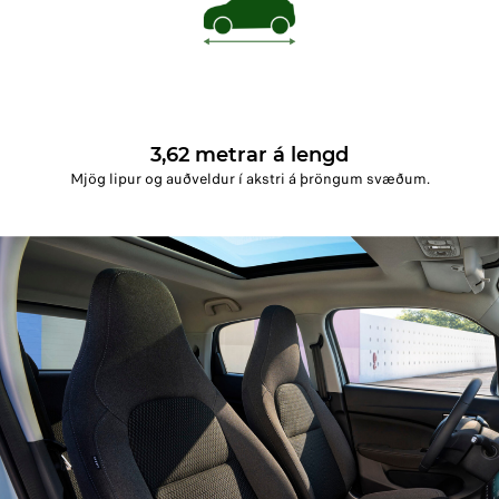
3,62 metrar á lengd
Mjög lipur og auðveldur í akstri á þröngum svæðum.