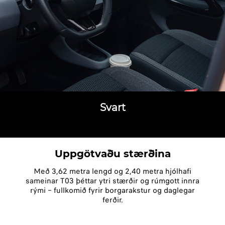
Svart
Uppgötvaðu stærðina
Með 3,62 metra lengd og 2,40 metra hjólhafi
sameinar T03 þéttar ytri stærðir og rúmgott innra
rými – fullkomið fyrir borgarakstur og daglegar
ferðir.