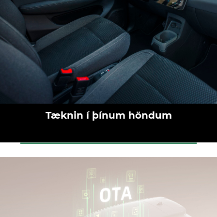
Tæknin í þínum höndum