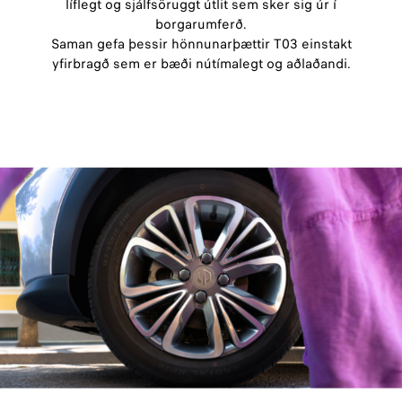
líflegt og sjálfsöruggt útlit sem sker sig úr í
borgarumferð.
Saman gefa þessir hönnunarþættir T03 einstakt
yfirbragð sem er bæði nútímalegt og aðlaðandi.