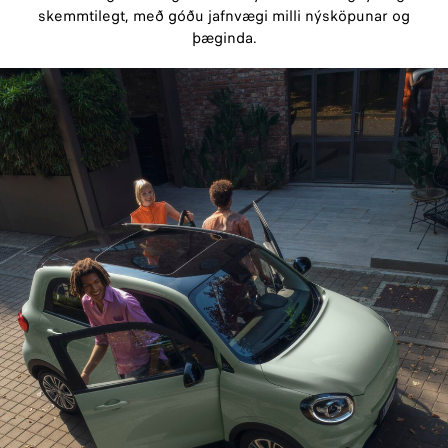
skemmtilegt, með góðu jafnvægi milli nýsköpunar og
þæginda.