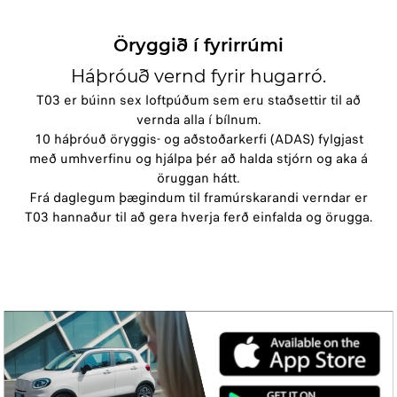
Öryggið í fyrirrúmi
Háþróuð vernd fyrir hugarró.
T03 er búinn sex loftpúðum sem eru staðsettir til að
vernda alla í bílnum.
10 háþróuð öryggis- og aðstoðarkerfi (ADAS) fylgjast
með umhverfinu og hjálpa þér að halda stjórn og aka á
öruggan hátt.
Frá daglegum þægindum til framúrskarandi verndar er
T03 hannaður til að gera hverja ferð einfalda og örugga.