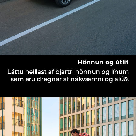
Hönnun og útlit
Láttu heillast af bjartri hönnun og línum
sem eru dregnar af nákvæmni og alúð.