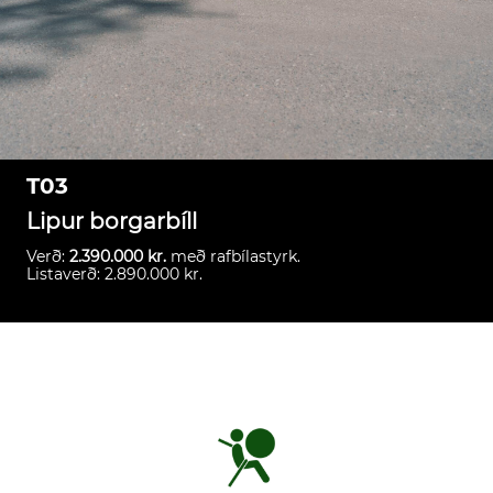
T03
Lipur borgarbíll
Verð:
2.390.000 kr.
með rafbílastyrk.
Listaverð: 2.890.000 kr.