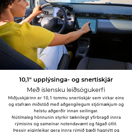
10,1" upplýsinga- og snertiskjár
Með íslensku leiðsögukerfi
Miðjuskjárinn er 10,1 tommu snertiskjár sem virkar eins
og stafræn miðstöð með aðgengilegum stjórnækjum og
helstu aðgerðir innan seilingar.
Nútímaleg hönnunin styrkir tæknilegt yfirbragð innra
rýmisins og sameinar notendavænt og fágað útlit.
Þessir eiginleikar gera innra rýmið bæði hagnýtt og