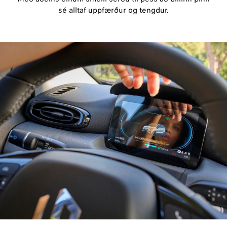
sé alltaf uppfærður og tengdur.