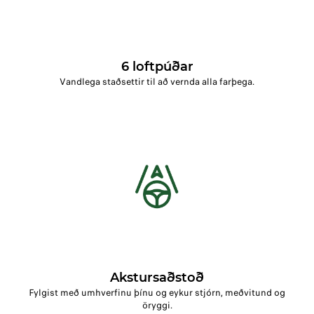
6 loftpúðar
Vandlega staðsettir til að vernda alla farþega.
Akstursaðstoð
Fylgist með umhverfinu þínu og eykur stjórn, meðvitund og
öryggi.