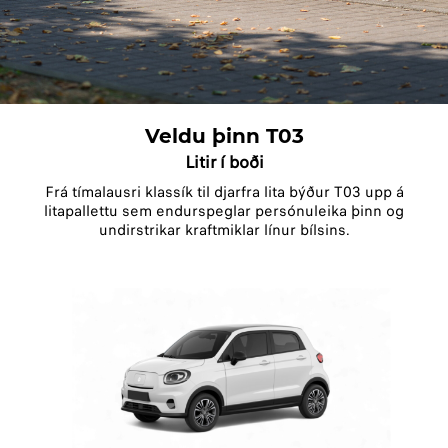
Veldu þinn T03
Litir í boði
Frá tímalausri klassík til djarfra lita býður T03 upp á
litapallettu sem endurspeglar persónuleika þinn og
undirstrikar kraftmiklar línur bílsins.