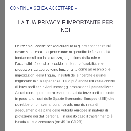
CONTINUA SENZA ACCETTARE →
Fino a 970 km
Autonomia totale
LA TUA PRIVACY È IMPORTANTE PER
NOI
Utilizziamo i cookie per assicurarti la migliore esperienza sul
nostro sito. I cookie ci permettono di garantire le funzionalità
fondamentali per la sicurezza, la gestione della rete e
l’accessibilità del sito. I cookie migliorano l’usabilità e le
prestazioni attraverso varie funzionalità come ad esempio le
impostazioni della lingua, i risultati delle ricerche e quindi
migliorano la tua esperienza. Il sito può anche utilizzare cookie
di terze parti per inviarti messaggi promozionali personalizzati.
Alcuni cookie potrebbero essere trattati da terze parti con sede
18 minuti
in paesi al di fuori dello Spazio Economico Europeo (SEE) che
Tempo di ricarica DC (30-80%)
potrebbero non aver ancora ricevuto una richiesta di
adeguamento da parte delle Autorità europee in materia di
protezione dei dati personali. In questo caso il trasferimento è
basato sul tuo consenso (Art.49.1a GDPR).