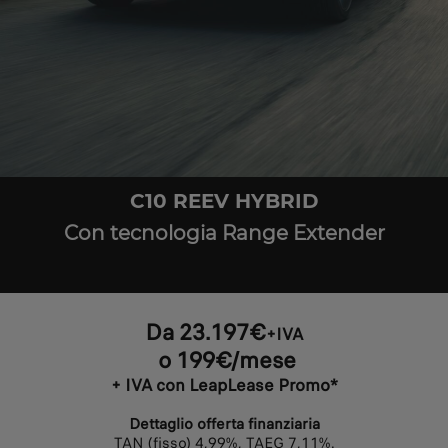
C10 REEV HYBRID
Con tecnologia Range Extender
Da 23.197€
+IVA
o 199€/mese
+ IVA con LeapLease Promo*
Dettaglio offerta finanziaria
TAN (fisso) 4,99%, TAEG 7,11%.