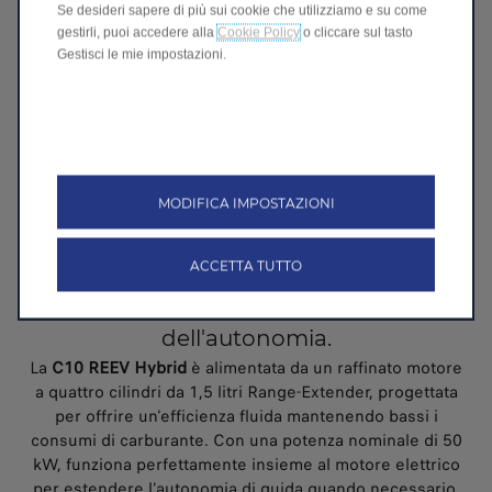
Se desideri sapere di più sui cookie che utilizziamo e su come
gestirli, puoi accedere alla
Cookie Policy
o cliccare sul tasto
Gestisci le mie impostazioni.
MODIFICA IMPOSTAZIONI
LA POTENZA INCONTRA L'EFFICIENZA
ACCETTA TUTTO
Il perfetto equilibrio tra innovazione
elettrica e sicurezza nell'estensione
dell'autonomia.
La
C10 REEV Hybrid
è alimentata da un raffinato motore
a quattro cilindri da 1,5 litri Range-Extender, progettata
per offrire un'efficienza fluida mantenendo bassi i
consumi di carburante. Con una potenza nominale di 50
kW, funziona perfettamente insieme al motore elettrico
per estendere l'autonomia di guida quando necessario.