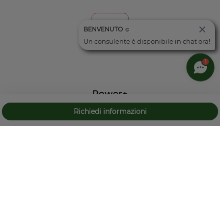
BENVENUTO ☺️
Un consulente è disponibile in chat ora!
1
Power+
Mantiene il generatore sempre in funzione per garantire
Richiedi informazioni
prestazioni elevate in condizioni difficili o con batteria
REEV HYBRID
scarica.