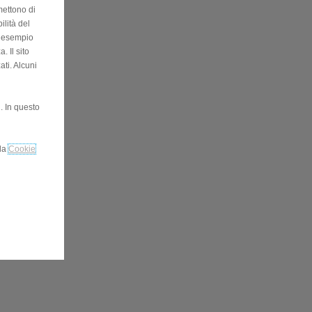
mettono di
ilità del
ad esempio
. Il sito
ati. Alcuni
. In questo
lla
Cookie