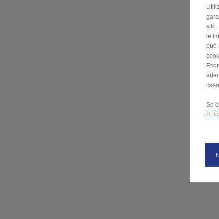
Utili
garan
sito
le im
può 
cooki
Econ
adeg
caso
Se d
Poli