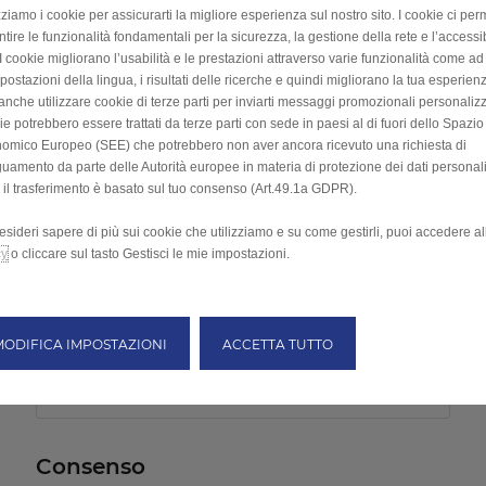
zziamo i cookie per assicurarti la migliore esperienza sul nostro sito. I cookie ci per
E-mail *
tire le funzionalità fondamentali per la sicurezza, la gestione della rete e l’accessib
. I cookie migliorano l’usabilità e le prestazioni attraverso varie funzionalità come 
postazioni della lingua, i risultati delle ricerche e quindi migliorano la tua esperienza
anche utilizzare cookie di terze parti per inviarti messaggi promozionali personalizz
Numero di telefono *
e potrebbero essere trattati da terze parti con sede in paesi al di fuori dello Spazio
omico Europeo (SEE) che potrebbero non aver ancora ricevuto una richiesta di
uamento da parte delle Autorità europee in materia di protezione dei dati personali
 il trasferimento è basato sul tuo consenso (Art.49.1a GDPR).
C.A.P. *
esideri sapere di più sui cookie che utilizziamo e su come gestirli, puoi accedere a
cy
o cliccare sul tasto Gestisci le mie impostazioni.
Modello *
MODIFICA IMPOSTAZIONI
ACCETTA TUTTO
Trova il tuo concessionario *
Consenso