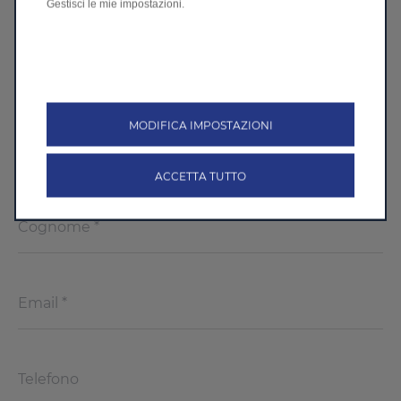
Gestisci le mie impostazioni.
F.LLI CIRCOSTA SRL
S.S. 106 KM 111, ROCCELLA IONICA
MODIFICA IMPOSTAZIONI
ACCETTA TUTTO