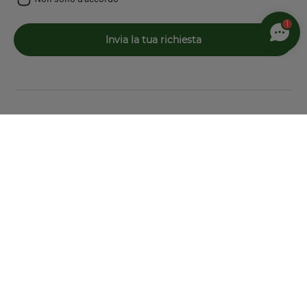
1
Invia la tua richiesta
Segui Leapmotor
Data Act