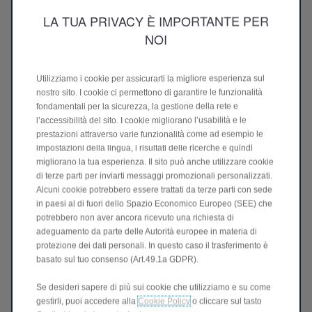
LA TUA PRIVACY È IMPORTANTE PER
NOI
Utilizziamo i cookie per assicurarti la migliore esperienza sul
nostro sito. I cookie ci permettono di garantire le funzionalità
fondamentali per la sicurezza, la gestione della rete e
l’accessibilità del sito. I cookie migliorano l’usabilità e le
prestazioni attraverso varie funzionalità come ad esempio le
impostazioni della lingua, i risultati delle ricerche e quindi
migliorano la tua esperienza. Il sito può anche utilizzare cookie
di terze parti per inviarti messaggi promozionali personalizzati.
Alcuni cookie potrebbero essere trattati da terze parti con sede
in paesi al di fuori dello Spazio Economico Europeo (SEE) che
potrebbero non aver ancora ricevuto una richiesta di
adeguamento da parte delle Autorità europee in materia di
protezione dei dati personali. In questo caso il trasferimento è
basato sul tuo consenso (Art.49.1a GDPR).
Richiedi il tuo preventivo
Se desideri sapere di più sui cookie che utilizziamo e su come
gestirli, puoi accedere alla
Cookie Policy
o cliccare sul tasto