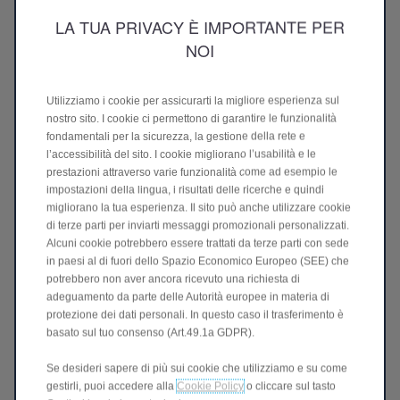
LA TUA PRIVACY È IMPORTANTE PER
NOI
Utilizziamo i cookie per assicurarti la migliore esperienza sul
nostro sito. I cookie ci permettono di garantire le funzionalità
fondamentali per la sicurezza, la gestione della rete e
l’accessibilità del sito. I cookie migliorano l’usabilità e le
prestazioni attraverso varie funzionalità come ad esempio le
impostazioni della lingua, i risultati delle ricerche e quindi
migliorano la tua esperienza. Il sito può anche utilizzare cookie
di terze parti per inviarti messaggi promozionali personalizzati.
Alcuni cookie potrebbero essere trattati da terze parti con sede
in paesi al di fuori dello Spazio Economico Europeo (SEE) che
potrebbero non aver ancora ricevuto una richiesta di
adeguamento da parte delle Autorità europee in materia di
protezione dei dati personali. In questo caso il trasferimento è
basato sul tuo consenso (Art.49.1a GDPR).
Richiedi il tuo preventivo
Se desideri sapere di più sui cookie che utilizziamo e su come
gestirli, puoi accedere alla
Cookie Policy
o cliccare sul tasto