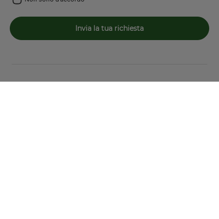
Invia la tua richiesta
Segui Leapmotor
Data Act