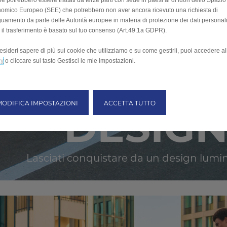
e potrebbero essere trattati da terze parti con sede in paesi al di fuori dello Spazio
omico Europeo (SEE) che potrebbero non aver ancora ricevuto una richiesta di
uamento da parte delle Autorità europee in materia di protezione dei dati personali
 il trasferimento è basato sul tuo consenso (Art.49.1a GDPR).
esideri sapere di più sui cookie che utilizziamo e su come gestirli, puoi accedere a
cy
o cliccare sul tasto Gestisci le mie impostazioni.
MODIFICA IMPOSTAZIONI
ACCETTA TUTTO
DESIGN
Lasciati conquistare da un design lumino