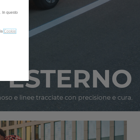
. In questo
lla
Cookie
 ESTERNO
so e linee tracciate con precisione e cura.