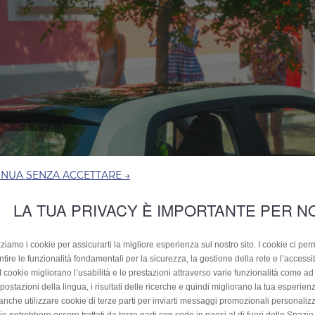
INUA SENZA ACCETTARE →
LA TUA PRIVACY È IMPORTANTE PER N
zziamo i cookie per assicurarti la migliore esperienza sul nostro sito. I cookie ci per
tire le funzionalità fondamentali per la sicurezza, la gestione della rete e l’accessib
. I cookie migliorano l’usabilità e le prestazioni attraverso varie funzionalità come 
postazioni della lingua, i risultati delle ricerche e quindi migliorano la tua esperienza
anche utilizzare cookie di terze parti per inviarti messaggi promozionali personalizz