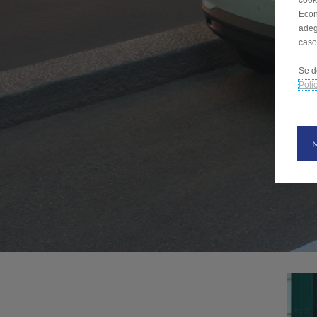
cooki
Econ
adeg
caso
Se d
Poli