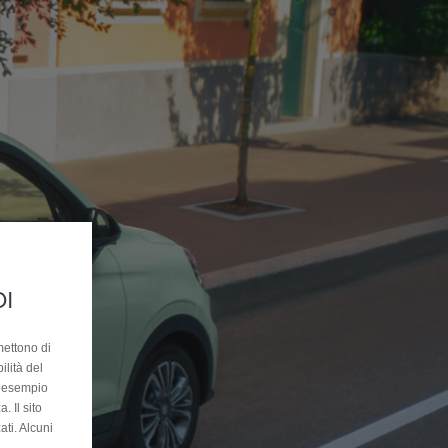
OI
mettono di
ilità del
ad esempio
. Il sito
ati. Alcuni