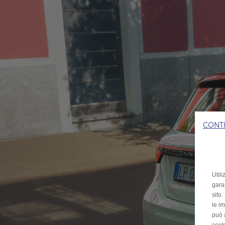
CONT
Utili
garan
sito
le im
può 