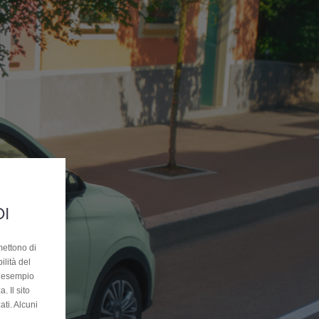
OI
mettono di
ilità del
ad esempio
. Il sito
ati. Alcuni