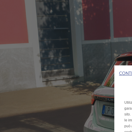
CONT
Utili
garan
sito
le im
può 