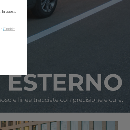
. In questo
lla
Cookie
 ESTERNO
so e linee tracciate con precisione e cura.