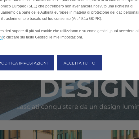
e potrebbero essere trattati da terze parti con sede in paesi al di fuori dello Spazio
omico Europeo (SEE) che potrebbero non aver ancora ricevuto una richiesta di
uamento da parte delle Autorità europee in materia di protezione dei dati personali
 il trasferimento è basato sul tuo consenso (Art.49.1a GDPR).
esideri sapere di più sui cookie che utilizziamo e su come gestirli, puoi accedere a
cy
o cliccare sul tasto Gestisci le mie impostazioni.
MODIFICA IMPOSTAZIONI
ACCETTA TUTTO
DESIGN
Lasciati conquistare da un design lumino