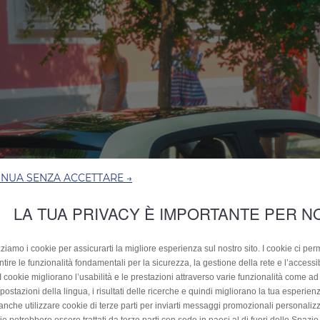
INUA SENZA ACCETTARE →
LA TUA PRIVACY È IMPORTANTE PER N
zziamo i cookie per assicurarti la migliore esperienza sul nostro sito. I cookie ci per
tire le funzionalità fondamentali per la sicurezza, la gestione della rete e l’accessib
. I cookie migliorano l’usabilità e le prestazioni attraverso varie funzionalità come 
postazioni della lingua, i risultati delle ricerche e quindi migliorano la tua esperienza
anche utilizzare cookie di terze parti per inviarti messaggi promozionali personalizz