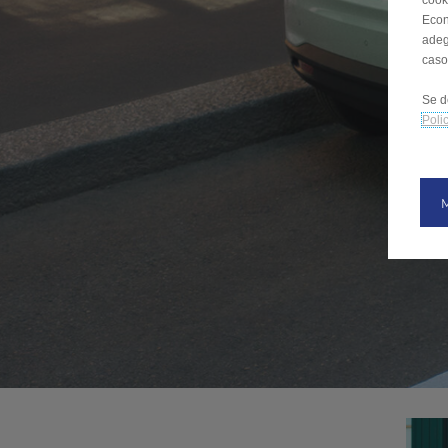
cooki
Econ
adeg
caso
Se d
Poli