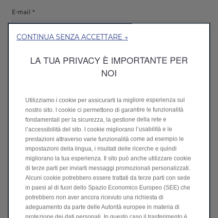
E-mail *
CONTINUA SENZA ACCETTARE →
Numero di telefono *
LA TUA PRIVACY È IMPORTANTE PER
NOI
CAP *
Utilizziamo i cookie per assicurarti la migliore esperienza sul
nostro sito. I cookie ci permettono di garantire le funzionalità
fondamentali per la sicurezza, la gestione della rete e
Trova il tuo concessionario *
l’accessibilità del sito. I cookie migliorano l’usabilità e le
prestazioni attraverso varie funzionalità come ad esempio le
impostazioni della lingua, i risultati delle ricerche e quindi
migliorano la tua esperienza. Il sito può anche utilizzare cookie
Consenso
di terze parti per inviarti messaggi promozionali personalizzati.
Alcuni cookie potrebbero essere trattati da terze parti con sede
Dopo aver letto e compreso la presente Informativa sulla privacy,
in paesi al di fuori dello Spazio Economico Europeo (SEE) che
acconsento al trattamento dei miei dati per i seguenti fini:
potrebbero non aver ancora ricevuto una richiesta di
adeguamento da parte delle Autorità europee in materia di
Sali a bordo con noi!
protezione dei dati personali. In questo caso il trasferimento è