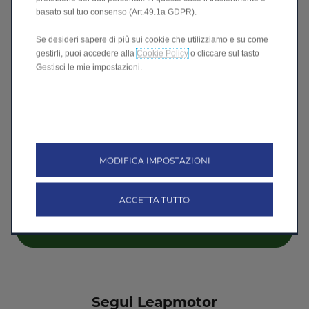
Accetto
basato sul tuo consenso (Art.49.1a GDPR).
Non accetto
Se desideri sapere di più sui cookie che utilizziamo e su come
gestirli, puoi accedere alla
Cookie Policy
o cliccare sul tasto
Gestisci le mie impostazioni.
Se desideri dare il tuo consenso per finalità
esplicite:
Unisciti ai nostri partner!
Accetto
Non accetto
MODIFICA IMPOSTAZIONI
ACCETTA TUTTO
Invia la richiesta
Segui Leapmotor