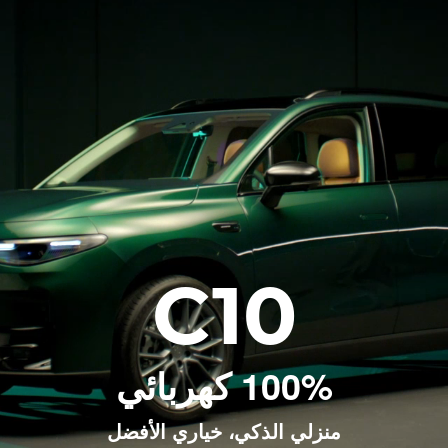
C10
100% كهربائي
منزلي الذكي، خياري الأفضل