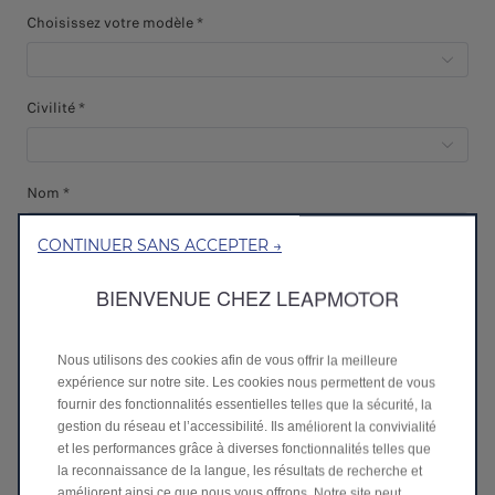
Choisissez votre modèle *
Civilité *
Nom *
CONTINUER SANS ACCEPTER →
Prénom *
BIENVENUE CHEZ LEAPMOTOR
E-mail *
Nous utilisons des cookies afin de vous offrir la meilleure
expérience sur notre site. Les cookies nous permettent de vous
fournir des fonctionnalités essentielles telles que la sécurité, la
gestion du réseau et l’accessibilité. Ils améliorent la convivialité
Numéro de téléphone *
et les performances grâce à diverses fonctionnalités telles que
la reconnaissance de la langue, les résultats de recherche et
améliorent ainsi ce que nous vous offrons. Notre site peut