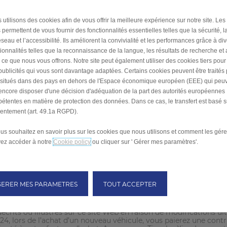
 utilisons des cookies afin de vous offrir la meilleure expérience sur notre site. Les
.740
.
Ajuster
 permettent de vous fournir des fonctionnalités essentielles telles que la sécurité, l
Motorisation/Batt
seau et l’accessibilité. Ils améliorent la convivialité et les performances grâce à di
tionnalités telles que la reconnaissance de la langue, les résultats de recherche et
i ce que nous vous offrons. Notre site peut également utiliser des cookies tiers pou
Pro 56,2 kWh
€ 26.
publicités qui vous sont davantage adaptées. Certains cookies peuvent être traités
s situés dans des pays en dehors de l'Espace économique européen (EEE) qui peu
encore disposer d'une décision d'adéquation de la part des autorités européennes
étentes en matière de protection des données. Dans ce cas, le transfert est basé s
entement (art. 49.1a RGPD).
ous souhaitez en savoir plus sur les cookies que nous utilisons et comment les gére
ez accéder à notre
Cookie policy
ou cliquer sur ' Gérer mes paramètres'.
le neuf de la gamme Leapmotor dans le réseau participant belge e
véhicule et est réservée aux clients particuliers.Cette prime est d
t être immatriculé au nom de l’acheteur depuis au moins 6 mois
contenir toutes les pièces nécessaires à son fonctionnement, ainsi
GERER MES PARAMETRES
TOUT ACCEPTER
eprise peut varier suivant le modèle que le client achète. Cond
écrits ou illustrés sur ce site Web en raison de modifications ult
2024, lors de l’achat d’un nouveau véhicule, vous paierez une co