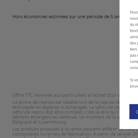
Nous
Hors économies estimées sur une période de
5
ans de
€ 7
nous
du ré
fonc
ains
des 
tier
pas 
comp
cons
Si v
pouv
Offre TTC réservée aux particuliers à l’achat d’un véhicu
La prime de reprise est valable lors de la reprise de votre 
être payée en espèces ni échangée. Le véhicule repris doi
véhicule repris doit être complet, c’est-à-dire qu’il doit 
déchets étrangers au véhicule. Le montant de la prime de r
Belgique et Luxembourg.
Les produits proposés à la vente peuvent différer de ceux d
composants ou le lieu de fabrication. À partir de janvier 