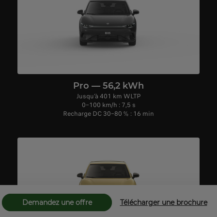
Pro — 56,2 kWh
Jusqu’à 401 km WLTP
0–100 km/h : 7,5 s
Recharge DC 30–80 % : 16 min
Demandez une offre
Télécharger une brochure