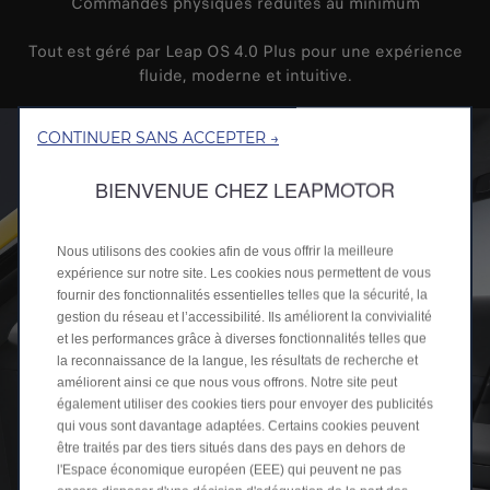
Commandes physiques réduites au minimum
Tout est géré par Leap OS 4.0 Plus pour une expérience
fluide, moderne et intuitive.
CONTINUER SANS ACCEPTER →
BIENVENUE CHEZ LEAPMOTOR
Nous utilisons des cookies afin de vous offrir la meilleure
expérience sur notre site. Les cookies nous permettent de vous
fournir des fonctionnalités essentielles telles que la sécurité, la
gestion du réseau et l’accessibilité. Ils améliorent la convivialité
et les performances grâce à diverses fonctionnalités telles que
la reconnaissance de la langue, les résultats de recherche et
améliorent ainsi ce que nous vous offrons. Notre site peut
également utiliser des cookies tiers pour envoyer des publicités
qui vous sont davantage adaptées. Certains cookies peuvent
être traités par des tiers situés dans des pays en dehors de
l'Espace économique européen (EEE) qui peuvent ne pas