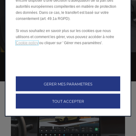
encore disposer d'une décision d'adéquation de la part des
autorités européennes compétentes en matière de protection
des données. Dans ce cas, le transfert est basé sur votre
consentement (art. 49.1a RGPD).
Si vous souhaitez en savoir plus sur les cookies que nous
utilisons et comment les gérer, vous pouvez accéder à notre
Cookie policy
ou cliquer sur ' Gérer mes paramètres'.
TECHNOLOGIE
EN AVANCE SUR TOUT
GERER MES PARAMETRES
TOUT ACCEPTER