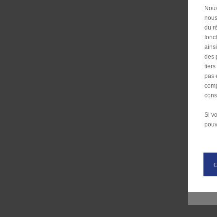
Nous
nous
du ré
fonc
ains
des 
tier
pas 
comp
cons
Si v
pouv