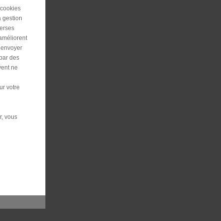
 cookies
a gestion
verses
 améliorent
r envoyer
 par des
vent ne
ur votre
r, vous