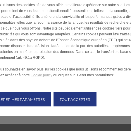
 utilisons des cookies afin de vous offrir la meilleure expérience sur notre site. Les
 permettent de vous fournir des fonctionnalités essentielles telles que la sécurité, l
seau et l’accessibilité. Ils améliorent la convivialité et les performances grâce à di
tionnalités telles que la reconnaissance de la langue, les résultats de recherche et
i ce que nous vous offrons. Notre site peut également utiliser des cookies tiers pou
publicités qui vous sont davantage adaptées. Certains cookies peuvent être traités
s situés dans des pays en dehors de l'Espace économique européen (EEE) qui peu
encore disposer d'une décision d'adéquation de la part des autorités européennes
étentes en matière de protection des données. Dans ce cas, le transfert est basé s
entement (art. 49.1a RGPD).
ous souhaitez en savoir plus sur les cookies que nous utilisons et comment les gére
ez accéder à notre
Cookie policy
ou cliquer sur ' Gérer mes paramètres'.
GERER MES PARAMETRES
TOUT ACCEPTER