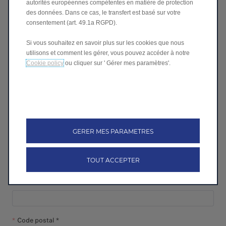
autorités européennes compétentes en matière de protection
compléter ce formulaire, un conseiller commercial Leapmotor
des données. Dans ce cas, le transfert est basé sur votre
vous recontactera sous les plus brefs délais.
consentement (art. 49.1a RGPD).
Modèle *
Si vous souhaitez en savoir plus sur les cookies que nous
utilisons et comment les gérer, vous pouvez accéder à notre
Cookie policy
ou cliquer sur ' Gérer mes paramètres'.
Nom *
Prénom *
GERER MES PARAMETRES
Email *
TOUT ACCEPTER
Téléphone *
Code postal *