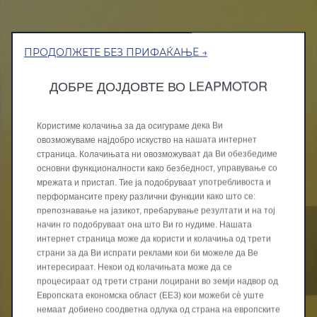
ПРОДОЛЖЕТЕ БЕЗ ПРИФАЌАЊЕ →
ДОБРЕ ДОЈДОВТЕ ВО LEAPMOTOR
Користиме колачиња за да осигураме дека Ви
овозможуваме најдобро искуство на нашата интернет
страница. Колачињата ни овозможуваат да Ви обезбедиме
основни функционалности како безбедност, управување со
мрежата и пристап. Тие ја подобруваат употребливоста и
перформансите преку различни функции како што се:
препознавање на јазикот, пребарување резултати и на тој
начин го подобруваат она што Ви го нудиме. Нашата
интернет страница може да користи и колачиња од трети
страни за да Ви испрати реклами кои би можеле да Ве
интересираат. Некои од колачињата може да се
процесираат од трети страни лоцирани во земји надвор од
Европската економска област (ЕЕЗ) кои можеби сѐ уште
немаат добиено соодветна одлука од страна на европските