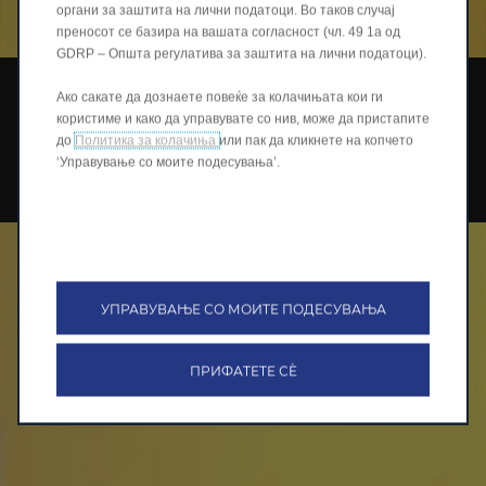
органи за заштита на лични податоци. Во таков случај
преносот се базира на вашата согласност (чл. 49 1а од
GDRP – Општа регулатива за заштита на лични податоци).
Смел по дизајн
Ако сакате да дознаете повеќе за колачињата кои ги
Став со секој детаљ.
користиме и како да управувате со нив, може да пристапите
до
Политика за колачиња
или пак да кликнете на копчето
Светла во форма на сабја, врати без рамка и 19"
‘Управување со моите подесувања’.
спортски тркала - B05 ја прави индивидуалноста
свој препознатлив знак.
УПРАВУВАЊЕ СО МОИТЕ ПОДЕСУВАЊА
ПРИФАТЕТЕ СÈ