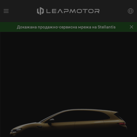
Докажана продажно-сервисна мрежа на Stellantis