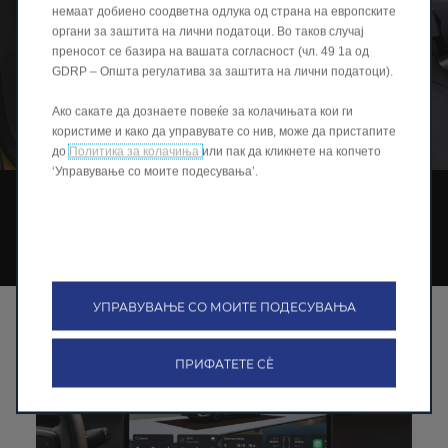
немаат добиено соодветна одлука од страна на европските
органи за заштита на лични податоци. Во таков случај
преносот се базира на вашата согласност (чл. 49 1а од
GDRP – Општа регулатива за заштита на лични податоци).
Ако сакате да дознаете повеќе за колачињата кои ги
користиме и како да управувате со нив, може да пристапите
до
Политика за колачиња
или пак да кликнете на копчето
‘Управување со моите подесувања’.
ТЕХНОЛОГИЈА
НАПРЕДЕН НА СЕКОЈ НАЧИН
УПРАВУВАЊЕ СО МОИТЕ ПОДЕСУВАЊА
ПРИФАТЕТЕ СÈ