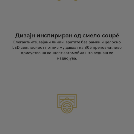
Дизајн инспириран од смело coupé
Елегантните, вајани линии, вратите без рамки и целосно
LED светлосниот потпис му даваат на B05 препознатливо
присуство на концепт автомобил што веднаш се
издвојува.