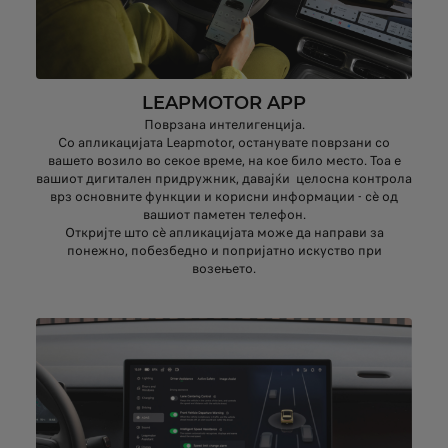
LEAPMOTOR APP
Поврзана интелигенција.
Со апликацијата Leapmotor, останувате поврзани со
вашето возило во секое време, на кое било место. Тоа е
вашиот дигитален придружник, давајќи целосна контрола
врз основните функции и корисни информации - сè од
вашиот паметен телефон.
Откријте што сè апликацијата може да направи за
понежно, побезбедно и попријатно искуство при
возењето.