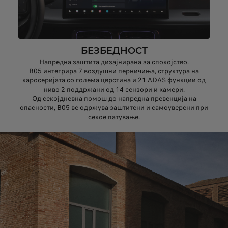
БЕЗБЕДНОСТ
Напредна заштита дизајнирана за спокојство.
B05 интегрира 7 воздушни перничиња, структура на
каросеријата со голема цврстина и 21 ADAS функции од
ниво 2 поддржани од 14 сензори и камери.
Од секојдневна помош до напредна превенција на
опасности, B05 ве одржува заштитени и самоуверени при
секое патување.