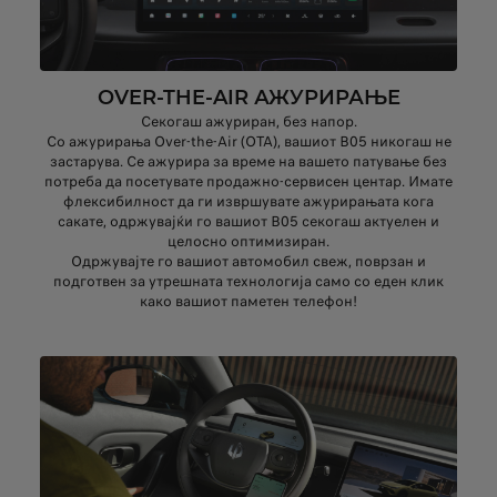
OVER-THE-AIR АЖУРИРАЊЕ
Секогаш ажуриран, без напор.
Со ажурирања Over-the-Air (OTA), вашиот B05 никогаш не
застарува. Се ажурира за време на вашето патување без
потреба да посетувате продажно-сервисен центар. Имате
флексибилност да ги извршувате ажурирањата кога
сакате, одржувајќи го вашиот B05 секогаш актуелен и
целосно оптимизиран.
Одржувајте го вашиот автомобил свеж, поврзан и
подготвен за утрешната технологија само со еден клик
како вашиот паметен телефон!