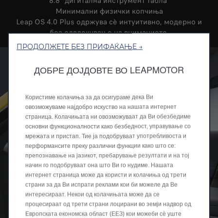
8.8" дигитална инструмент табла
Минимални физички копчиња
Leap OS 4.0 Plus одржува сè интуитивно, модерно и
без одвлекување на вниманието.
ПРОДОЛЖЕТЕ БЕЗ ПРИФАЌАЊЕ →
ДОБРЕ ДОЈДОВТЕ ВО LEAPMOTOR
Користиме колачиња за да осигураме дека Ви
овозможуваме најдобро искуство на нашата интернет
страница. Колачињата ни овозможуваат да Ви обезбедиме
основни функционалности како безбедност, управување со
мрежата и пристап. Тие ја подобруваат употребливоста и
перформансите преку различни функции како што се:
препознавање на јазикот, пребарување резултати и на тој
начин го подобруваат она што Ви го нудиме. Нашата
интернет страница може да користи и колачиња од трети
страни за да Ви испрати реклами кои би можеле да Ве
интересираат. Некои од колачињата може да се
процесираат од трети страни лоцирани во земји надвор од
Европската економска област (ЕЕЗ) кои можеби сѐ уште