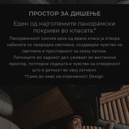
ПРОСТОР ЗА ДИШЕЊЕ
Еден од најголемите панорамски
покриви во класата.*
Панорамскиот сончев кров од врвна класа ја отвора
кабината со природна светлина, создавајќи чувство на
светлина и просторност за секој патник.
Патниците во задниот дел уживаат во вистински
простор, потпорни седишта и чувство на отвореност
што е реткост во овој сегмент.
*Само во ниво на опременост Design