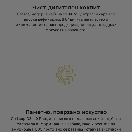
Чист, дигитален кокпит
Светла, модерна кабина со 14.6" централен екран со
висока дефиниција, 8.8" дигитален кластер и
минималистички распоред - дизајниран да го задржи
фокусот на возењето.
Паметно, поврзано искуство
Со Leap OS 4.0 Plus, интелигентен гласовен асистент, богат
систем за информирање и забава, како и over‑the‑air
ажурирања, B05 постојано се развива - станува вистински