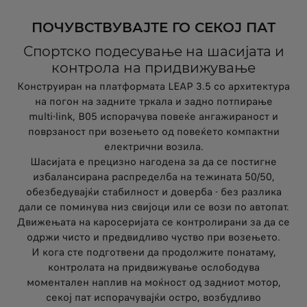
ПОЧУВСТВУВАЈТЕ ГО СЕКОЈ ПАТ
Спортско подесување на шасијата и
контрола на придвижување
Конструиран на платформата LEAP 3.5 со архитектура
на погон на задните тркала и задно потпирање
multi‑link, B05 испорачува повеќе ангажираност и
поврзаност при возењето од повеќето компактни
електрични возила.
Шасијата е прецизно нагодена за да се постигне
избалансирана распределба на тежината 50/50,
обезбедувајќи стабилност и доверба - без разлика
дали се поминува низ свијоци или се вози по автопат.
Движењата на каросеријата се контролирани за да се
одржи чисто и предвидливо чуство при возењето.
И кога сте подготвени да продолжите понатаму,
контролата на придвижување ослободува
моментален наплив на моќност од задниот мотор,
секој пат испорачувајќи остро, возбудливо