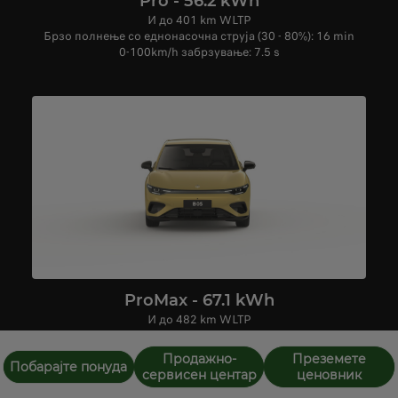
Pro - 56.2 kWh
И до 401 km WLTP
Брзо полнење со еднонасочна струја (30 - 80%): 16 min
0-100km/h забрзување: 7.5 s
ProMax - 67.1 kWh
И до 482 km WLTP
Брзо полнење со еднонасочна струја (30 - 80%): 18 min
0-100km/h забрзување: 6.7 s
Продажно-
Преземете
Побарајте понуда
сервисен центар
ценовник