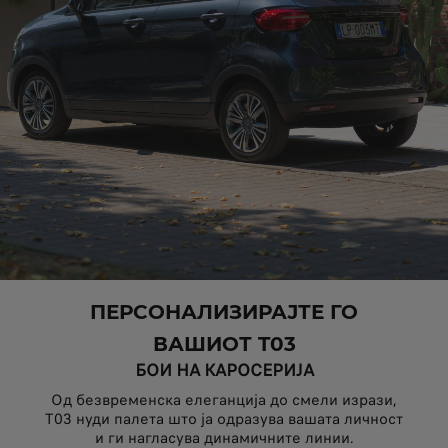
ПЕРСОНАЛИЗИРАЈТЕ ГО
ВАШИОТ T03
БОИ НА КАРОСЕРИЈА
Од безвременска елеганција до смели изрази,
T03 нуди палета што ја одразува вашата личност
и ги нагласува динамичните линии.