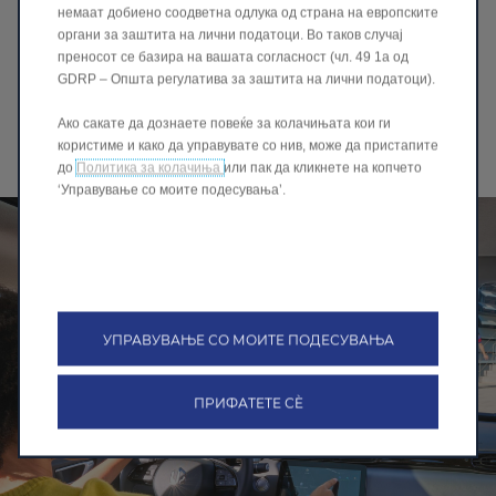
немаат добиено соодветна одлука од страна на европските
природна светлина, создавајќи светла и воздушеста
органи за заштита на лични податоци. Во таков случај
атмосфера при секое возење.
преносот се базира на вашата согласност (чл. 49 1а од
Електричниот штитник од сонце прави брза заштита
GDRP – Општа регулатива за заштита на лични податоци).
од сонце и овозможува лесна контрола на светлината
и топлината.
Ако сакате да дознаете повеќе за колачињата кои ги
Заедно, тие обезбедуваат удобно, практично и
користиме и како да управувате со нив, може да пристапите
пријатно искуство при возење.
до
Политика за колачиња
или пак да кликнете на копчето
‘Управување со моите подесувања’.
УПРАВУВАЊЕ СО МОИТЕ ПОДЕСУВАЊА
ПРИФАТЕТЕ СÈ