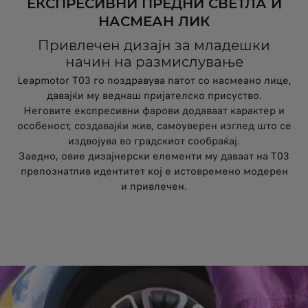
ЕКСПРЕСИВНИ ПРЕДНИ СВЕТЛА И
НАСМЕАН ЛИК
Привлечен дизајн за младешки
начин на размислување
Leapmotor T03 го поздравува патот со насмеано лице,
давајќи му веднаш пријателско присуство.
Неговите експресивни фарови додаваат карактер и
особеност, создавајќи жив, самоуверен изглед што се
издвојува во градскиот сообраќај.
Заедно, овие дизајнерски елементи му даваат на T03
препознатлив идентитет кој е истовремено модерен
и привлечен.