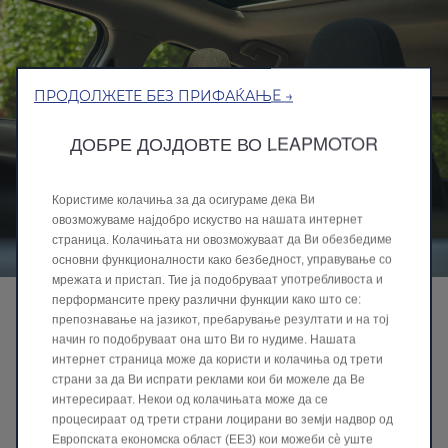
ПРОДОЛЖЕТЕ БЕЗ ПРИФАЌАЊЕ →
ДОБРЕ ДОЈДОВТЕ ВО LEAPMOTOR
Користиме колачиња за да осигураме дека Ви
овозможуваме најдобро искуство на нашата интернет
страница. Колачињата ни овозможуваат да Ви обезбедиме
основни функционалности како безбедност, управување со
мрежата и пристап. Тие ја подобруваат употребливоста и
перформансите преку различни функции како што се:
ПАНОРАМСКИ СОНЧЕВ КРОВ &
препознавање на јазикот, пребарување резултати и на тој
ШТИТНИК ОД СОНЦЕ
начин го подобруваат она што Ви го нудиме. Нашата
интернет страница може да користи и колачиња од трети
Уживајте во посветла внатрешност
страни за да Ви испрати реклами кои би можеле да Ве
интересираат. Некои од колачињата може да се
Панорамскиот сончев кров прави внатрешноста да
процесираат од трети страни лоцирани во земји надвор од
изгледа поголема и ја исполнува кабината со
Европската економска област (ЕЕЗ) кои можеби сѐ уште