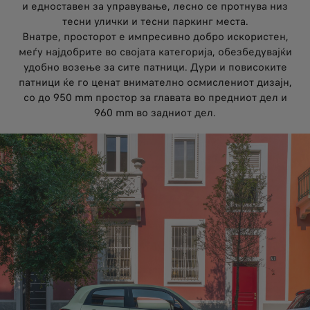
и едноставен за управување, лесно се протнува низ
тесни улички и тесни паркинг места.
Внатре, просторот е импресивно добро искористен,
меѓу најдобрите во својата категорија, обезбедувајќи
удобно возење за сите патници. Дури и повисоките
патници ќе го ценат внимателно осмислениот дизајн,
со до 950 mm простор за главата во предниот дел и
960 mm во задниот дел.