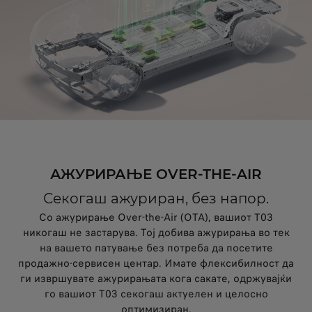
АЖУРИРАЊЕ OVER-THE-AIR
Секогаш ажуриран, без напор.
Со ажурирање Over-the-Air (OTA), вашиот T03
никогаш не застарува. Тој добива ажурирања во тек
на вашето патување без потреба да посетите
продажно-сервисен центар. Имате флексибилност да
ги извршувате ажурирањата кога сакате, одржувајќи
го вашиот T03 секогаш актуелен и целосно
оптимизиран.