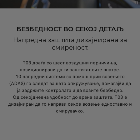
БЕЗБЕДНОСТ ВО СЕКОЈ ДЕТАЉ
Напредна заштита дизајнирана за
смиреност.
T03 доаѓа со шест воздушни перничиња,
позиционирани да ги заштитат сите внатре.
10 напредни системи за помош прии возењето
(ADAS) го следат вашето опкружување, помагајќи да
ја задржите контролата и да возите безбедно.
Од секојдневна удобност до врвна заштита, T03 е
дизајниран да го направи секое возење едноставно и
смирувачко.