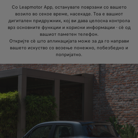
Со Leapmotor App, oстанувате поврзани со вашето
возило во секое време, насекаде. Тоа е вашиот
дигитален придружник, кој ви дава целосна контрола
врз основните функции и корисни информации - сè од
вашиот паметен телефон.
Откријте сè што апликацијата може за да го направи
вашето искуство со возење понежно, побезбедно и
попријатно.