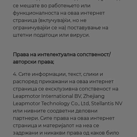
се мешате во работењето или
функционалноста на оваа
интернет
страница (вклучувајќи, но не
ограничувајќи се на) поставување на
штетни
податоци или вируси.
Права на интелектуална сопственост/
авторски права;
4. Сите информации, текст, слики и
распоред прикажани на оваа
интернет
страница се ексклузивна сопственост на
Leapmotor International BV, Zhejiang
Leapmotor Technology Co., Ltd, Stellantis NV
или нивните соодветни деловни
партнери. Сите права на оваа
интернет
страница и материјалот на неа се
задржани и никакви права од каков било