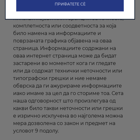
одрекуваме од сите такви изјави и
ПРИФАТЕТЕ СÈ
гаранции. Покрај тоа, ние не даваме
никакви изјави или гаранции за точноста,
комплетноста или соодветноста за која
било намена на информациите и
поврзаната графика објавена на оваа
страница. Информациите содржани на
оваа
интернет
страница може да бидат
застарени во моментот кога ги гледате
или да содржат технички неточности или
типографски грешки и ние немаме
обврска да ги ажурираме информациите
иако имаме за цел да го сториме тоа. Сета
наша одговорност што произлегува од
какви било такви неточности или грешки
е изрично исклучена во најголема можна
мера дозволена со закон и предмет на
услов
от
9 подолу.