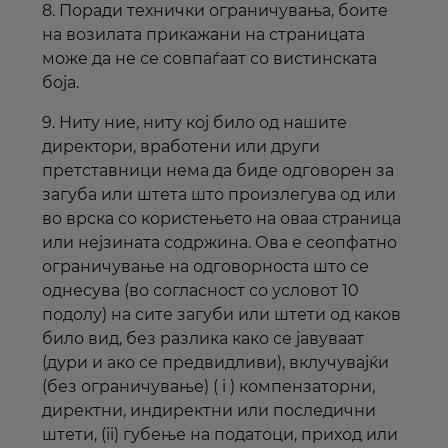
8. Поради технички ограничувања, боите
на возилата прикажани на страницата
може да не се совпаѓаат со вистинската
боја.
9. Ниту ние, ниту кој било од нашите
директори, вработени или други
претставници нема да биде одговорен за
загуба или штета што произлегува од или
во врска со користењето на оваа страница
или нејзината содржина. Ова е сеопфатно
ограничување на одговорноста што се
однесува (во согласност со условот 10
подолу) на сите загуби или штети од каков
било вид, без разлика како се јавуваат
(дури и ако се предвидливи), вклучувајќи
(без ограничување) ( i ) компензаторни,
директни, индиректни или последични
штети, (ii) губење на податоци, приход или