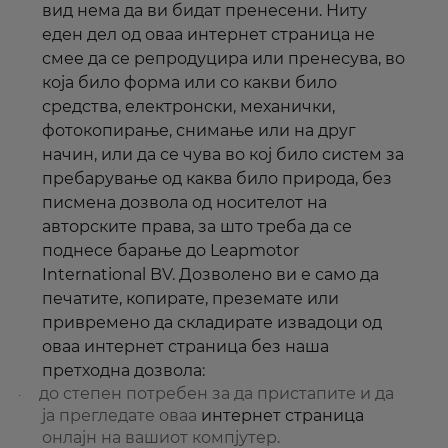
вид нема да ви бидат пренесени. Ниту
еден дел од оваа
интернет
страница не
смее да се репродуцира или пренесува, во
која било форма или со какви било
средства, електронски, механички,
фотокопирање, снимање или на друг
начин, или да се чува во кој било систем за
пребарување од каква било природа, без
писмена дозвола од носителот на
авторските права, за што треба да се
поднесе барање до Leapmotor
International BV. Дозволено ви е само да
печатите, копирате, преземате или
привремено да складирате извадоци од
оваа
интернет
страница без наша
претходна дозвола:
до степен потребен за да пристапите и да
·
ја прегледате оваа
интернет
страница
онлајн на вашиот компјутер.