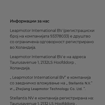
Информации за нас
Leapmotor International BV (регистрациски
број на компанијата 93378033) е друштво
со ограничена одговорност регистрирано
во Холандија.
Leapmotor International BV е на адреса
Taurusavenue 1, 2132LS Hoofddorp ,
Холандија.
„ Leapmotor International BV“ е компанија
Stellantis N.V.
со заедничко вложување на „
“
Zhejiang Leapmotor Technology Co. Ltd.
и „
“.
Stellantis NV е компанија регистрирана на:
Taurusavenue 1, 2132 LS Hoofddorp ,