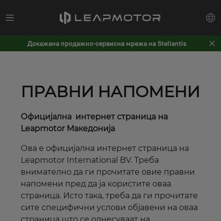
Докажана продажно-сервисна мрежа на Stellantis
ПРАВНИ НАПОМЕНИ
Официјална
интернет
страница на
Leapmotor
Македонија
Ова е официјална
интернет
страница на
Leapmotor International BV. Треба
внимателно да ги прочитате овие
правни
напомени
пред да ја користите оваа
страница. Исто така, треба да ги прочитате
сите специфични услови објавени на оваа
страница што се однесуваат на