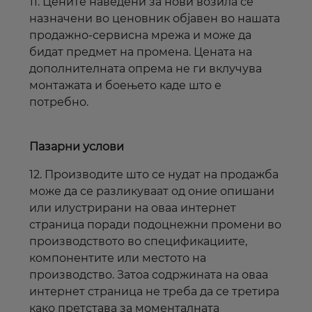
11. Цените наведени за нови возила
се
назначени во
ценовник објавен во нашата
продажно-сервисна
мрежа и може да
бидат предмет на промена. Цената на
дополнителната опрема не ги вклучува
монтажата и боењето каде што е
потребно.
Пазарни услови
12. Производите што се нудат на продажба
може да се разликуваат од оние опишани
или илустрирани на оваа
интернет
страница поради подоцнежни промени во
производството во спецификациите,
компонентите или местото на
производство.
Затоа с
одржината на оваа
интернет
страница не треба да се третира
како претстава за моменталната