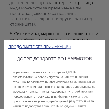
до степен до кој оваа
интернет
страница
·
нуди можности за преземање или
печатење (како што се позадина,
заштит
ита
на екранот и други алатки од
страницата).
5. Сите имиња, марки, логоа и слики што ги
идентификуваат возилата Leapmotor се
сопственички марки на Zhejiang
ПРОДОЛЖЕТЕ БЕЗ ПРИФАЌАЊЕ →
Leapmotor Technology Co., Ltd или
Leapmotor International BV. Сите други
ДОБРЕ ДОЈДОВТЕ ВО LEAPMOTOR
трговски марки, имиња на
марки
, имиња
на производи и наслови и авторски права
Користиме колачиња за да осигураме дека Ви
што се користат на оваа страница се
овозможуваме најдобро искуство на нашата интернет
трговски марки, имиња на
марки,
имиња
страница. Колачињата ни овозможуваат да Ви обезбедиме
на производи или авторски права на
основни функционалности како безбедност, управување со
соодветни
те
носители. Не е дадена
мрежата и пристап. Тие ја подобруваат употребливоста и
перформансите преку различни функции како што се:
дозвола од нас во однос на употребата на
препознавање на јазикот, пребарување резултати и на тој
кое било од нив и таквата употреба може
начин го подобруваат она што Ви го нудиме. Нашата