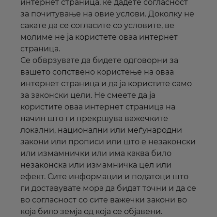
интернет
страница
, ќе дадете согласност
за почитување на овие услови. Доколку не
сакате да се согласите со условите, ве
молиме не ја користете оваа
интернет
страница.
Се обврзувате да бидете одговорни за
вашето сопствено користење на оваа
интернет
страница и да ја користите само
за законски цели. Не смеете да ја
користите оваа
интернет
страница на
начин што ги прекршува важечките
локални, национални или меѓународни
закони или прописи или што е незаконски
или измамнички или има каква било
незаконска или измамничка цел или
ефект. Сите информации и податоци што
ги доставувате мора да бидат точни и да се
во согласност со сите важечки закони во
која било земја од која се објавени.