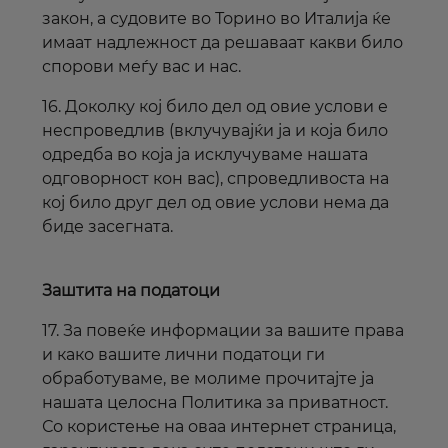
закон, а судовите во Торино во Италија ќе
имаат надлежност да решаваат какви било
спорови меѓу вас и нас.
16. Доколку кој било дел од овие услови е
неспроведлив (вклучувајќи ја и која било
одредба во која ја исклучуваме нашата
одговорност кон вас), спроведливоста на
кој било друг дел од овие услови нема да
биде засегната.
Заштита на податоци
17. За повеќе информации за вашите права
и како вашите лични податоци ги
обработуваме, ве молиме прочитајте ја
нашата целосна Политика за приватност.
Со користење на оваа
интернет
страница,