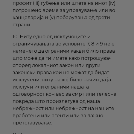
профит (iii) губење или штета на имот (iv)
потрошено време за управување или
во
канцеларија и (v) побарувања од трети
страни.
10. Ниту едно од исклучоците и
ограничувањата во условите 7, 8 и 9 не е
наменето да ограничи какви било права
што може да ги имате како потрошувач
според локалниот закон или други
законски права кои не можат да бидат
исклучени, ниту на кој било начин да ја
исклучи или ограничи нашата
одговорност кон вас за смрт или телесна
повреда што произлегува од наша
небрежност или небрежност на нашите
вработени или агенти или за лажно
претставување.