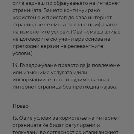
сила веднаш по објавувањето на
интернет
страницата. Вашето континуирано
користење и пристап до оваа
интернет
страница ќе се смета за ваше прифаќање
на изменетите услови. (Ова нема да влијае
на договорите склучени врз основа на
претходни верзии на релевантните
услови.)
14. Го задржуваме правото да ја повлечеме
или измениме услугата и/или
информациите што ги нудиме на оваа
интернет
страница без претходна најава.
Право
15. Овие услови за користење на
интернет
страницата ќе бидат регулирани и
толкувани во согласност со италијанскиот