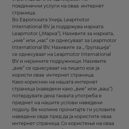
поединечни услуги на оваа
интернет
страница.
Во Европската Унија, Leapmotor
International BV
ја
поддржува
марката
Leapmotor („
Марка
“).
Називите
за
марката
,
„ние“ или „нас“
се однесуваат
за Leapmotor
International BV.
Називите
за „ Групација“
се однесуваат на Leapmotor International
BV и нејзините подружници.
Називите
„вие“
се однесуваат на
лицето кое ја
користи оваа
интернет
страница.
Како корисник на нашата
интернет
страница (наведени како „вие“ или „ваш“)
потврдувате дека таквата употреба е
предмет на нашите услови наведени
подолу. Ве молиме прочитајте ги условите
наведени овде пред да ја користите оваа
интернет
страница. Со користење на оваа