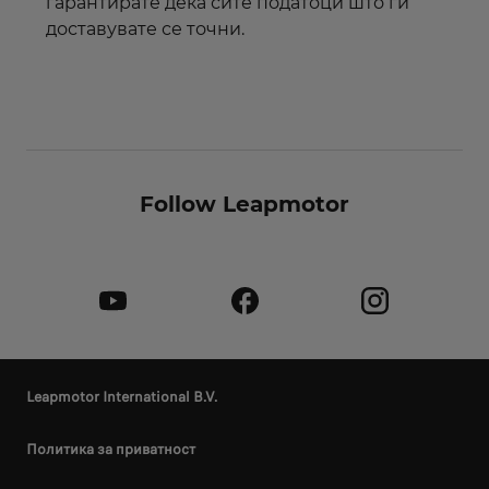
гарантирате дека сите податоци што ги
доставувате се точни.
Follow Leapmotor
Leapmotor International B.V.
Политика за приватност