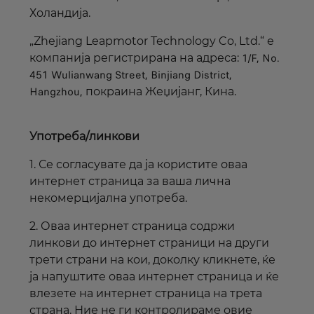
Холандија.
„Zhejiang Leapmotor Technology Co, Ltd.“ е
1/F, No.
компанија регистрирана на адреса:
451 Wulianwang Street, Binjiang District,
Hangzhou,
покраина Жеџијанг, Кина.
Употреба/линкови
1. Се согласувате да ја користите оваа
интернет
страница за ваша лична
некомерцијална употреба.
2. Оваа
интернет
страница содржи
линкови
до
интернет
страници на други
трети страни на кои, доколку кликнете, ќе
ја напуштите оваа
интернет
страница и ќе
влезете на
интернет
страница на трета
страна. Ние не ги контролираме овие