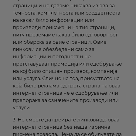
страници и не даваме никаква изјава за
точноста, комплетноста или соодветноста
на какви било информации или
производи прикажани на тие страници,
ниту преземаме каква било одговорност
или обврска за овие страници. Овие
линкови
се обезбедени само за
информации и погодност и не
претставуваат промоција или одобрување
на кој било опишан производ, компанија
или услуга. Слично на тоа, присуството на
која било реклама од трета страна на оваа
интернет
страница не е одобрување или
препорака за означените производи или
услуги.
3. Не смеете да креирате линкови до оваа
интернет
страница без наша изрична
писмена дозвола. Нема да се обидувате да