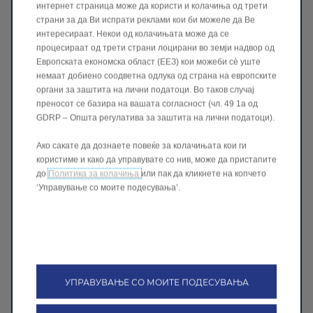
да претставува повреда на правата на
интернет страница може да користи и колачиња од трети
носителот.
страни за да Ви испрати реклами кои би можеле да Ве
интересираат. Некои од колачињата може да се
процесираат од трети страни лоцирани во земји надвор од
Одрекување од одговорност
Европската економска област (ЕЕЗ) кои можеби сѐ уште
немаат добиено соодветна одлука од страна на европските
6. Ние не гарантираме дека оваа
интернет
органи за заштита на лични податоци. Во таков случај
преносот се базира на вашата согласност (чл. 49 1а од
страница ќе работи без прекин или ќе
GDRP – Општа регулатива за заштита на лични податоци).
биде без грешки или дека ќе биде без
компјутерски вируси или други штетни
Ако сакате да дознаете повеќе за колачињата кои ги
апликации. Ние нема да бидеме
користиме и како да управувате со нив, може да пристапите
одговорни ако од која било причина оваа
до
Политика за колачиња
или пак да кликнете на копчето
‘Управување со моите подесувања’.
интернет
страница не е достапна во кое
било време или во кој било период.
7. Ние ја обезбедуваме оваа
интернет
страница
во основа
„како што е“ и не
даваме никакви изјави или гаранции од
УПРАВУВАЊЕ СО МОИТЕ ПОДЕСУВАЊА
каков било вид во врска со оваа
интернет
страница или нејзината содржина и се