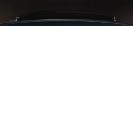
LEAPMOTOR, une histoire pleine de
promesses
100% électrique, LEAPMOTOR œuvre chaque jour depuis 2015
pour apporter les technologies de mobilité verte à tous.
Bougez futé : les produits LEAPMOTOR incarnent des
innovations intelligentes pour améliorer la vie de tous les jours.
Découvrez-nous