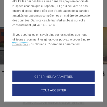
être traités par des tiers situés dans des pays en dehors de
l'Espace économique européen (EEE) qui peuvent ne pas
encore disposer d'une décision d'adéquation de la part des
autorités européennes compétentes en matière de protection
des données. Dans ce cas, le transfert est basé sur votre
consentement (art. 49.1a RGPD).
Si vous souhaitez en savoir plus sur les cookies que nous
utilisons et comment les gérer, vous pouvez accéder à notre
Cookie policy
ou cliquer sur ' Gérer mes paramètres'.
T03 à un prix spécial de Rs 998
GERER MES PARAMETRES
000*, chargeur mural inclus
TOUT ACCEPTER
Termes et conditions s'appliquent*