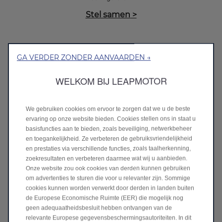
Stel samen
>
GA VERDER ZONDER AANVAARDEN →
WELKOM BIJ LEAPMOTOR
We gebruiken cookies om ervoor te zorgen dat we u de beste
ervaring op onze website bieden. Cookies stellen ons in staat u
basisfuncties aan te bieden, zoals beveiliging, netwerkbeheer
en toegankelijkheid. Ze verbeteren de gebruiksvriendelijkheid
en prestaties via verschillende functies, zoals taalherkenning,
zoekresultaten en verbeteren daarmee wat wij u aanbieden.
Direct contact
Onze website zou ook cookies van derden kunnen gebruiken
Heb je vragen?
om advertenties te sturen die voor u relevanter zijn. Sommige
We helpen je graag verder!
cookies kunnen worden verwerkt door derden in landen buiten
Neem contact op
>
de Europese Economische Ruimte (EER) die mogelijk nog
geen adequaatheidsbesluit hebben ontvangen van de
relevante Europese gegevensbeschermingsautoriteiten. In dit