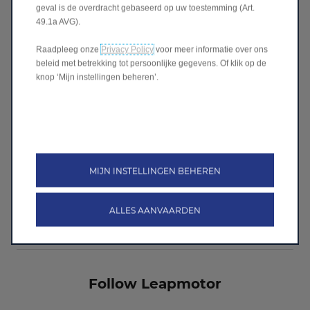
geval is de overdracht gebaseerd op uw toestemming (Art.
49.1a AVG).
Raadpleeg onze
Privacy Policy
voor meer informatie over ons
beleid met betrekking tot persoonlijke gegevens. Of klik op de
knop ‘Mijn instellingen beheren’.
Offerte aanvragen
MIJN INSTELLINGEN BEHEREN
Wil je een offerte aanvragen?
We doen je een scherp voorstel!
ALLES AANVAARDEN
Vraag offerte aan
>
Follow Leapmotor