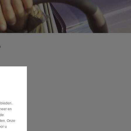
f
 bieden.
eheer en
nde
eden. Onze
oor u