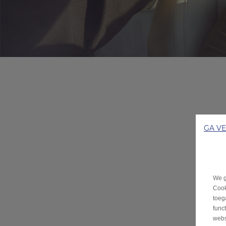
GA V
We g
Cook
toeg
func
webs