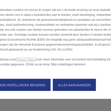
ebruiken cookies om ervoor te zorgen dat we u de beste ervaring op onze website
ies stellen ons in staat u basisfuncties aan te bieden, zoals beveiliging, netwerkb
ankelijkheid. Ze verbeteren de gebruiksvriendelijkheid en prestaties via verschille
ties, zoals taalherkenning, zoekresultaten en verbeteren daarmee wat wij u aanbi
ite zou ook cookies van derden kunnen gebruiken om advertenties te sturen die v
vanter zijn. Sommige cookies kunnen worden verwerkt door derden in landen buite
pese Economische Ruimte (EER) die mogelijk nog geen adequaatheidsbesluit he
angen van de relevante Europese gegevensbeschermingsautoriteiten. In dit geval 
dracht gebaseerd op uw toestemming (Art. 49.1a AVG).
dpleeg onze
Privacy Policy
voor meer informatie over ons beleid met betrekking tot
oonlijke gegevens. Of klik op de knop ‘Mijn instellingen beheren’.
MIJN INSTELLINGEN BEHEREN
ALLES AANVAARDEN