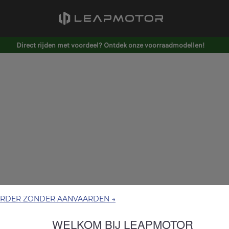
Direct rijden met voordeel? Ontdek onze voorraadmodellen!
ERDER ZONDER AANVAARDEN →
WELKOM BIJ LEAPMOTOR