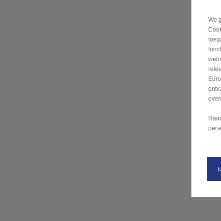
We g
Cook
toeg
func
webs
rele
Euro
ontv
over
Raa
pers