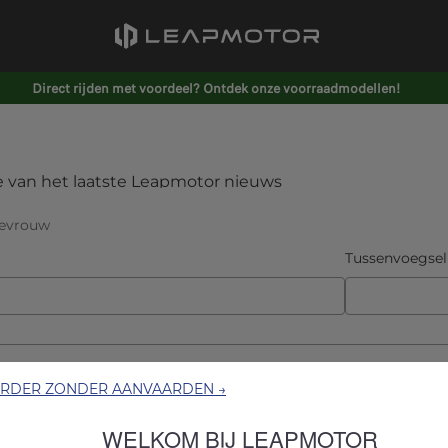
Direct rijden met voordeel? Ontdek onze voorraadmodellen!
ERDER ZONDER AANVAARDEN →
WELKOM BIJ LEAPMOTOR