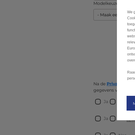
We g
Cook
toeg
func
webs
rele
Euro
ontv
over
Raa
pers