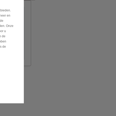
 bieden.
eheer en
nde
eden. Onze
oor u
n de
bben
is de