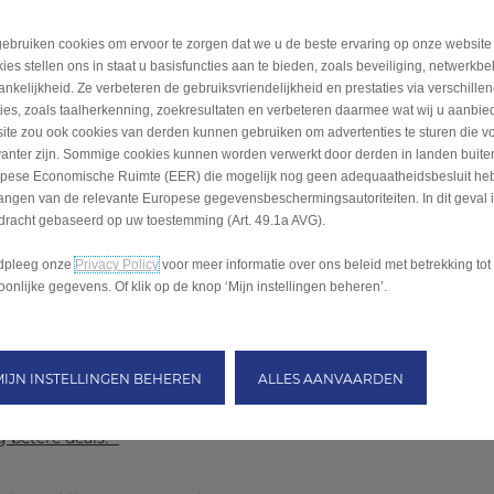
ebruiken cookies om ervoor te zorgen dat we u de beste ervaring op onze website
ies stellen ons in staat u basisfuncties aan te bieden, zoals beveiliging, netwerkb
ankelijkheid. Ze verbeteren de gebruiksvriendelijkheid en prestaties via verschille
ties, zoals taalherkenning, zoekresultaten en verbeteren daarmee wat wij u aanbi
ite zou ook cookies van derden kunnen gebruiken om advertenties te sturen die v
vanter zijn. Sommige cookies kunnen worden verwerkt door derden in landen buite
pese Economische Ruimte (EER) die mogelijk nog geen adequaatheidsbesluit he
angen van de relevante Europese gegevensbeschermingsautoriteiten. In dit geval 
dracht gebaseerd op uw toestemming (Art. 49.1a AVG).
dpleeg onze
Privacy Policy
voor meer informatie over ons beleid met betrekking tot
oonlijke gegevens. Of klik op de knop ‘Mijn instellingen beheren’.
MIJN INSTELLINGEN BEHEREN
ALLES AANVAARDEN