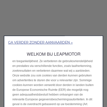
GA VERDER ZONDER AANVAARDEN →
We gebruiken cookies om ervoor te zorgen dat we u de beste
ervaring op onze website bieden. Cookies stellen ons in staat u
WELKOM BIJ LEAPMOTOR
basisfuncties aan te bieden, zoals beveiliging, netwerkbeheer
en toegankelijkheid. Ze verbeteren de gebruiksvriendelijkheid
en prestaties via verschillende functies, zoals taalherkenning,
zoekresultaten en verbeteren daarmee wat wij u aanbieden.
Onze website zou ook cookies van derden kunnen gebruiken
om advertenties te sturen die voor u relevanter zijn. Sommige
cookies kunnen worden verwerkt door derden in landen buiten
de Europese Economische Ruimte (EER) die mogelijk nog
geen adequaatheidsbesluit hebben ontvangen van de
relevante Europese gegevensbeschermingsautoriteiten. In dit
geval is de overdracht gebaseerd op uw toestemming (Art.