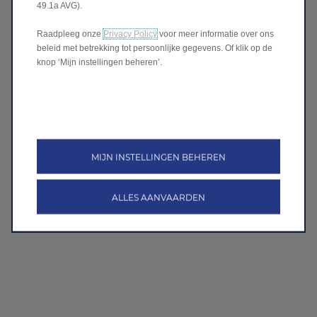
49.1a AVG).
Raadpleeg onze
Privacy Policy
voor meer informatie over ons
beleid met betrekking tot persoonlijke gegevens. Of klik op de
knop ‘Mijn instellingen beheren’.
MIJN INSTELLINGEN BEHEREN
ALLES AANVAARDEN