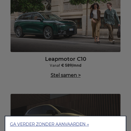
Leapmotor C10
Vanaf
€ 589/mnd
Stel samen
>
GA VERDER ZONDER AANVAARDEN →