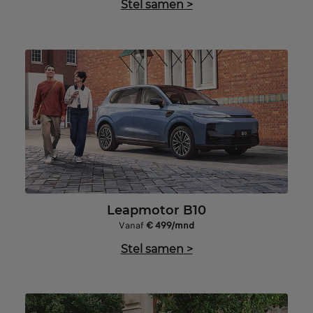
Stel samen
>
Leapmotor B10
Vanaf
€ 499/mnd
Stel samen
>