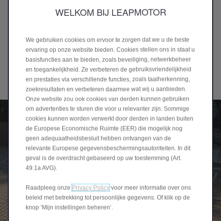
WELKOM BIJ LEAPMOTOR
We gebruiken cookies om ervoor te zorgen dat we u de beste
Leapmotor B05
ervaring op onze website bieden. Cookies stellen ons in staat u
basisfuncties aan te bieden, zoals beveiliging, netwerkbeheer
Vanaf
€ 449/mnd
en toegankelijkheid. Ze verbeteren de gebruiksvriendelijkheid
Stel samen
>
en prestaties via verschillende functies, zoals taalherkenning,
zoekresultaten en verbeteren daarmee wat wij u aanbieden.
Onze website zou ook cookies van derden kunnen gebruiken
om advertenties te sturen die voor u relevanter zijn. Sommige
cookies kunnen worden verwerkt door derden in landen buiten
de Europese Economische Ruimte (EER) die mogelijk nog
geen adequaatheidsbesluit hebben ontvangen van de
relevante Europese gegevensbeschermingsautoriteiten. In dit
geval is de overdracht gebaseerd op uw toestemming (Art.
49.1a AVG).
Raadpleeg onze
Privacy Policy
voor meer informatie over ons
beleid met betrekking tot persoonlijke gegevens. Of klik op de
knop ‘Mijn instellingen beheren’.