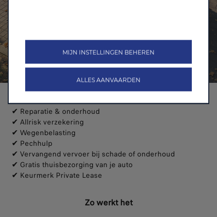
MIJN INSTELLINGEN BEHEREN
ALLES AANVAARDEN
Wat is inbegrepen?
✔ Reparatie & onderhoud
✔ Allrisk verzekering
✔ Wegenbelasting
✔ Pechhulp
✔ Vervangend vervoer bij schade of onderhoud
✔ Gratis thuisbezorging van je auto
✔ Keurmerk Private Lease
Zo werkt het