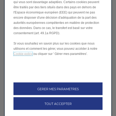
qui vous sont davantage adaptées. Certains cookies peuvent
être traités par des tiers situés dans des pays en dehors de
Guide Assistance Routière d'urgence
l'Espace économique européen (EEE) qui peuvent ne pas
encore disposer d'une décision d'adéquation de la part des
Guide Assistance Routière d'urgence T03
autorités européennes compétentes en matière de protection
des données. Dans ce cas, le transfert est basé sur votre
Guide Assistance Routière d'urgence C10
consentement (art. 49.1a RGPD).
Guide Assistance Routière d'urgence B10
Si vous souhaitez en savoir plus sur les cookies que nous
Guide Assistance Routière d'urgence C10 e-H
utilisons et comment les gérer, vous pouvez accéder à notre
YBRID
Cookie policy
ou cliquer sur ' Gérer mes paramètres'.
Fiches de secours et de sauvetage
Fiche de secours et de sauvetage T03
Fiche de secours et de sauvetage C10
GERER MES PARAMETRES
Fiche de secours et de sauvetage B10
TOUT ACCEPTER
Fiche de secours et de sauvetage C10 e-HYBR
ID