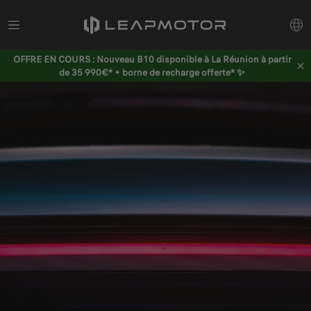
OFFRE EN COURS : Nouveau B10 disponible à La Réunion à partir
de 35 990€* + borne de recharge offerte* ✨