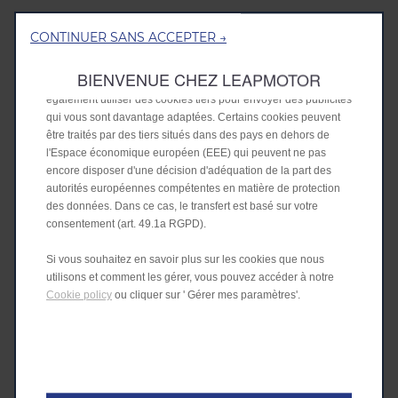
fournir des fonctionnalités essentielles telles que la sécurité, la
gestion du réseau et l’accessibilité. Ils améliorent la convivialité
CONTINUER SANS ACCEPTER →
et les performances grâce à diverses fonctionnalités telles que
la reconnaissance de la langue, les résultats de recherche et
BIENVENUE CHEZ LEAPMOTOR
améliorent ainsi ce que nous vous offrons. Notre site peut
également utiliser des cookies tiers pour envoyer des publicités
qui vous sont davantage adaptées. Certains cookies peuvent
être traités par des tiers situés dans des pays en dehors de
l'Espace économique européen (EEE) qui peuvent ne pas
encore disposer d'une décision d'adéquation de la part des
autorités européennes compétentes en matière de protection
des données. Dans ce cas, le transfert est basé sur votre
consentement (art. 49.1a RGPD).
Si vous souhaitez en savoir plus sur les cookies que nous
utilisons et comment les gérer, vous pouvez accéder à notre
Cookie policy
ou cliquer sur ' Gérer mes paramètres'.