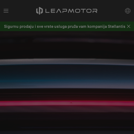
Sigurnu prodaju i sve vrste usluga pruža vam kompanija Stellantis