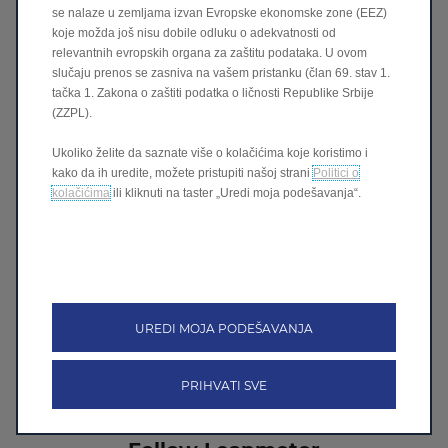
Brošure:
se nalaze u zemljama izvan Evropske ekonomske zone (EEZ)
koje možda još nisu dobile odluku o adekvatnosti od
T03
relevantnih evropskih organa za zaštitu podataka. U ovom
B10
slučaju prenos se zasniva na vašem pristanku (član 69. stav 1.
tačka 1. Zakona o zaštiti podatka o ličnosti Republike Srbije
C10
(ZZPL).
Ukoliko želite da saznate više o kolačićima koje koristimo i
kako da ih uredite, možete pristupiti našoj strani
Politici o
Sigurnosne informacije:
kolačićima
ili kliknuti na taster „Uredi moja podešavanja“.
T03
B10 Plug-in Hybrid
B10 Electric
C10 Plug-in Hybrid
UREDI MOJA PODEŠAVANJA
C10 Electric
PRIHVATI SVE