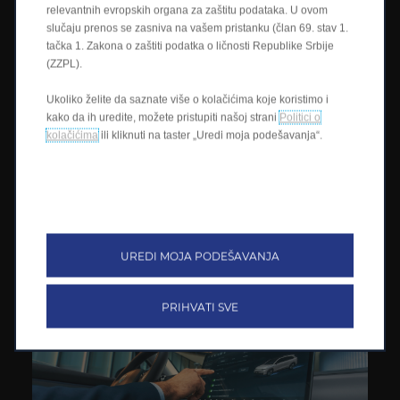
relevantnih evropskih organa za zaštitu podataka. U ovom
slučaju prenos se zasniva na vašem pristanku (član 69. stav 1.
tačka 1. Zakona o zaštiti podatka o ličnosti Republike Srbije
(ZZPL).
Ukoliko želite da saznate više o kolačićima koje koristimo i
kako da ih uredite, možete pristupiti našoj strani
Politici o
kolačićima
ili kliknuti na taster „Uredi moja podešavanja“.
Prednji bežični punjač
Bežično punite pametni telefon u prvednjem redu
zahvaljujući ugrađenoj podlozi za punjenje. Samo postavite
telefon i on se puni - bez žica, bez muke. Savršeno za dane
pune obaveza.
UREDI MOJA PODEŠAVANJA
PRIHVATI SVE