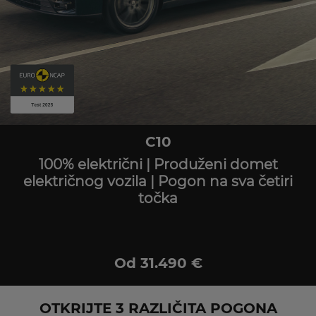
C10
100% električni | Produženi domet
električnog vozila | Pogon na sva četiri
točka
Od 31.490 €
OTKRIJTE 3 RAZLIČITA POGONA