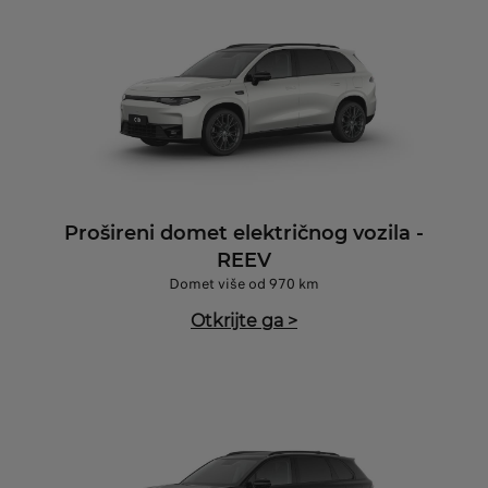
Prošireni domet električnog vozila -
REEV
Domet više od 970 km
Otkrijte ga
>