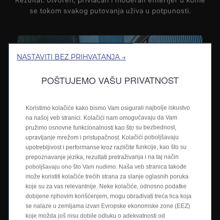
Rezultat: otvoren, privlačan i moderan enterijer u kome
se tokom svakog putovanja uživa u potpunosti.
NASTAVITI BEZ PRIHVATANJA →
POŠTUJEMO VAŠU PRIVATNOST
Koristimo kolačiće kako bismo Vam osigurali najbolje iskustvo
na našoj veb stranici. Kolačići nam omogućavaju da Vam
pružimo osnovne funkcionalnosti kao što su bezbednost,
upravljanje mrežom i pristupačnost. Kolačići poboljšavaju
Waterfall pulsirajuće ambijetalno svetlo
upotrebljivost i performanse kroz različite funkcije, kao što su
prepoznavanje jezika, rezultati pretraživanja i na taj način
Ambijentalno osvetljenje „vodopad“ poboljšava boravak u
poboljšavaju ono što Vam nudimo. Naša veb stranica takođe
unutrašnjosti, nudeći posebna iskustva kroz prilagodljive
režime senzora.
može koristiti kolačiće trećih strana za slanje oglasnih poruka
koje su za vas relevantnije. Neke kolačiće, odnosno podatke
dobijene njihovim korišćenjem, mogu obrađivati treća lica koja
se nalaze u zemljama izvan Evropske ekonomske zone (EEZ)
koje možda još nisu dobile odluku o adekvatnosti od