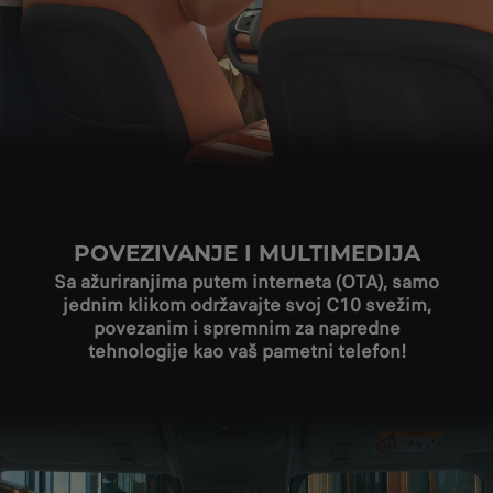
POVEZIVANJE I MULTIMEDIJA
Sa ažuriranjima putem interneta (OTA), samo
jednim klikom održavajte svoj C10 svežim,
povezanim i spremnim za napredne
tehnologije kao vaš pametni telefon!