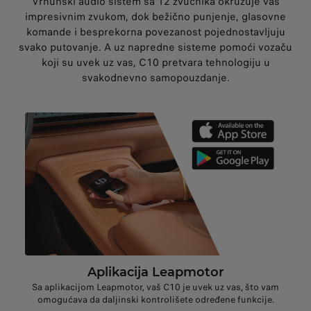
Vrhunski audio sistem sa 12 zvučnika okružuje vas
impresivnim zvukom, dok bežično punjenje, glasovne
komande i besprekorna povezanost pojednostavljuju
svako putovanje. A uz napredne sisteme pomoći vozaču
koji su uvek uz vas, C10 pretvara tehnologiju u
svakodnevno samopouzdanje.
Aplikacija Leapmotor
Sa aplikacijom Leapmotor, vaš C10 je uvek uz vas, što vam
omogućava da daljinski kontrolišete određene funkcije.