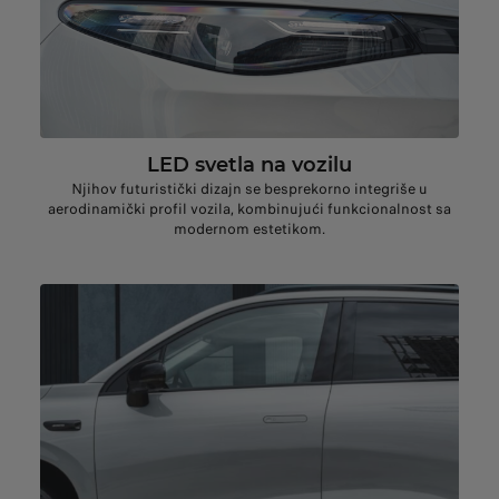
LED svetla na vozilu
Njihov futuristički dizajn se besprekorno integriše u
aerodinamički profil vozila, kombinujući funkcionalnost sa
modernom estetikom.