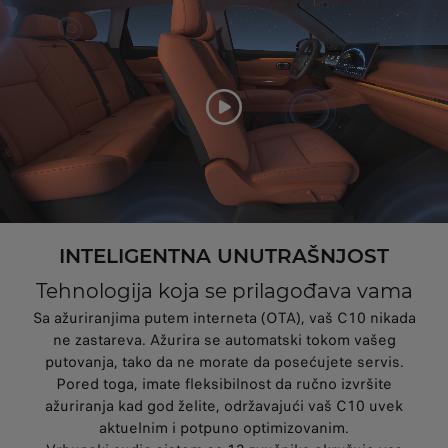
INTELIGENTNA UNUTRAŠNJOST
Tehnologija koja se prilagođava vama
Sa ažuriranjima putem interneta (OTA), vaš C10 nikada
ne zastareva. Ažurira se automatski tokom vašeg
putovanja, tako da ne morate da posećujete servis.
Pored toga, imate fleksibilnost da ručno izvršite
ažuriranja kad god želite, održavajući vaš C10 uvek
aktuelnim i potpuno optimizovanim.