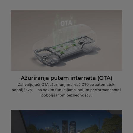
Ažuriranja putem interneta (OTA)
Zahvaljujući OTA ažuriranjima, vaš C10 se automatski
poboljšava — sa novim funkcijama, boljim performansama i
poboljšanom bezbednošću.