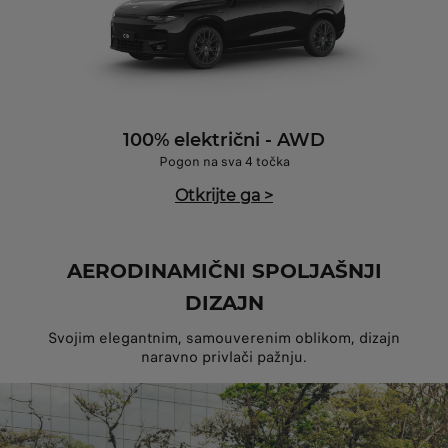
100% električni - AWD
Pogon na sva 4 točka
Otkrijte ga
>
AERODINAMIČNI SPOLJAŠNJI
DIZAJN
Svojim elegantnim, samouverenim oblikom, dizajn
naravno privlači pažnju.