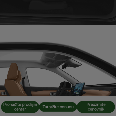
Pronađite prodajni
Preuzmite
Zatražite ponudu
centar
cenovnik