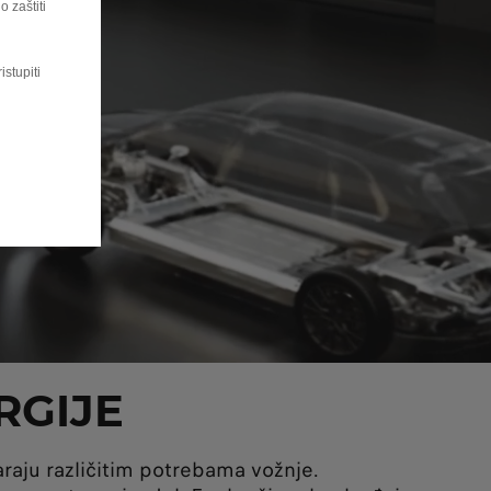
 zaštiti
istupiti
RGIJE
raju različitim potrebama vožnje.