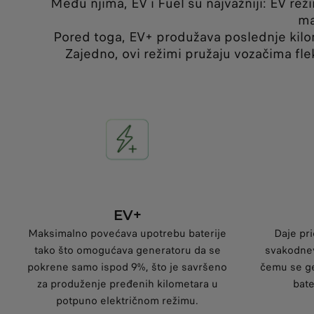
Među njima, EV i Fuel su najvažniji: EV re
ma
Pored toga, EV+ produžava poslednje kil
Zajedno, ovi režimi pružaju vozačima fle
EV+
Maksimalno povećava upotrebu baterije
Daje pri
tako što omogućava generatoru da se
svakodnev
pokrene samo ispod 9%, što je savršeno
čemu se ge
za produženje pređenih kilometara u
bate
potpuno električnom režimu.