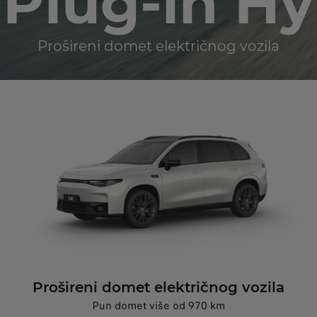
 Plug-in Hy
Prošireni domet električnog vozila
Prošireni domet električnog vozila
Pun domet više od 970 km