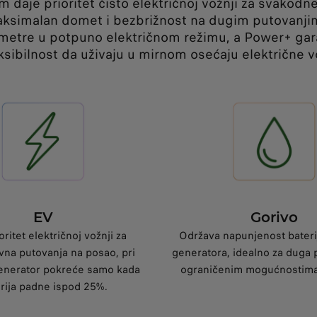
žim daje prioritet čisto električnoj vožnji za svako
ksimalan domet i bezbrižnost na dugim putovanji
ometre u potpuno električnom režimu, a Power+ gar
ksibilnost da uživaju u mirnom osećaju električne v
EV
Gorivo
oritet električnoj vožnji za
Održava napunjenost bateri
na putovanja na posao, pri
generatora, idealno za duga 
nerator pokreće samo kada
ograničenim mogućnostima
rija padne ispod 25%.