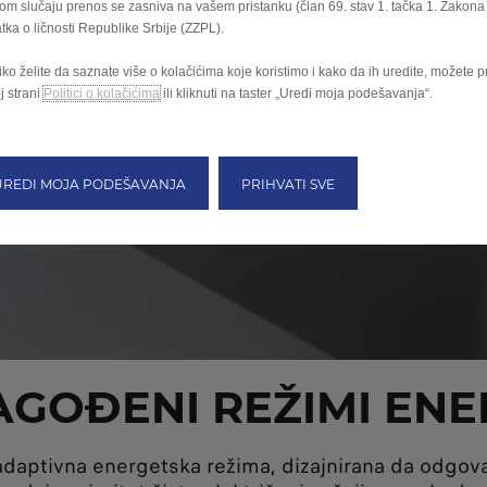
om slučaju prenos se zasniva na vašem pristanku (član 69. stav 1. tačka 1. Zakona o
tka o ličnosti Republike Srbije (ZZPL).
ko želite da saznate više o kolačićima koje koristimo i kako da ih uredite, možete pr
j strani
Politici o kolačićima
ili kliknuti na taster „Uredi moja podešavanja“.
UREDI MOJA PODEŠAVANJA
PRIHVATI SVE
AGOĐENI REŽIMI ENE
adaptivna energetska režima, dizajnirana da odgova