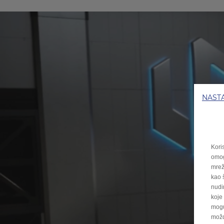
NASTA
Kori
omog
mrež
kao 
nudi
koje
mogu
možd