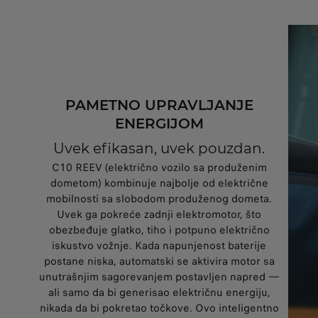
PAMETNO UPRAVLJANJE
ENERGIJOM
Uvek efikasan, uvek pouzdan.
C10 REEV (električno vozilo sa produženim
dometom) kombinuje najbolje od električne
mobilnosti sa slobodom produženog dometa.
Uvek ga pokreće zadnji elektromotor, što
obezbeđuje glatko, tiho i potpuno električno
iskustvo vožnje. Kada napunjenost baterije
postane niska, automatski se aktivira motor sa
unutrašnjim sagorevanjem postavljen napred —
ali samo da bi generisao električnu energiju,
nikada da bi pokretao točkove. Ovo inteligentno