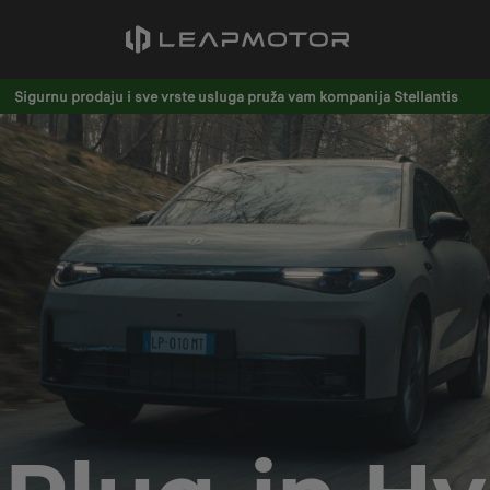
Sigurnu prodaju i sve vrste usluga pruža vam kompanija Stellantis