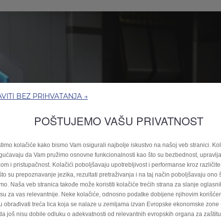
VITI BEZ PRIHVATANJA →
POŠTUJEMO VAŠU PRIVATNOST
stimo kolačiće kako bismo Vam osigurali najbolje iskustvo na našoj veb stranici. Kol
ućavaju da Vam pružimo osnovne funkcionalnosti kao što su bezbednost, upravlj
om i pristupačnost. Kolačići poboljšavaju upotrebljivost i performanse kroz različite 
što su prepoznavanje jezika, rezultati pretraživanja i na taj način poboljšavaju ono
mo. Naša veb stranica takođe može koristiti kolačiće trećih strana za slanje oglasn
 su za vas relevantnije. Neke kolačiće, odnosno podatke dobijene njihovim korišće
 obrađivati treća lica koja se nalaze u zemljama izvan Evropske ekonomske zone 
a još nisu dobile odluku o adekvatnosti od relevantnih evropskih organa za zaštit