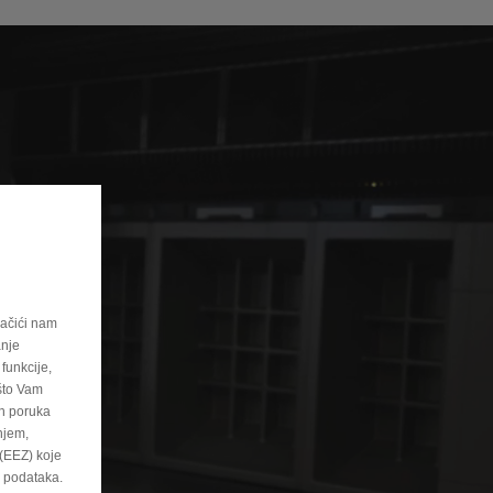
ačići nam
anje
funkcije,
 što Vam
ih poruka
njem,
(EEZ) koje
u podataka.