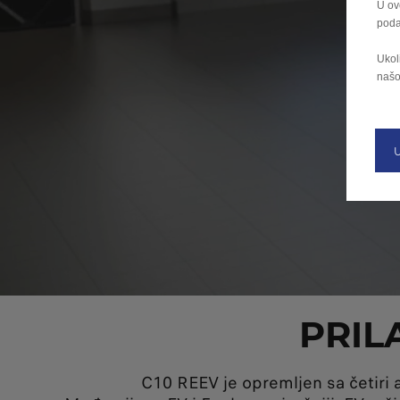
U ov
poda
Ukoli
našo
PRIL
C10 REEV je opremljen sa četiri 