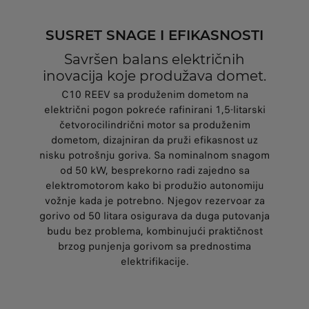
SUSRET SNAGE I EFIKASNOSTI
Savršen balans električnih
inovacija koje produžava domet.
C10 REEV sa produženim dometom na
električni pogon pokreće rafinirani 1,5-litarski
četvorocilindrični motor sa produženim
dometom, dizajniran da pruži efikasnost uz
nisku potrošnju goriva. Sa nominalnom snagom
od 50 kW, besprekorno radi zajedno sa
elektromotorom kako bi produžio autonomiju
vožnje kada je potrebno. Njegov rezervoar za
gorivo od 50 litara osigurava da duga putovanja
budu bez problema, kombinujući praktičnost
brzog punjenja gorivom sa prednostima
elektrifikacije.