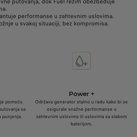
dnevne putovanja, dok Fuel režim obezbeđuje
ma.
antuje performanse u zahtevnim uslovima.
ožnje u svakoj situaciji, bez kompromisa.
Power +
je pomoću
Održava generator stalno u radu kako bi se
putovanja sa
osigurale snažne performanse u
 punjenja.
zahtevnim uslovima ili uslovima sa slabom
baterijom.