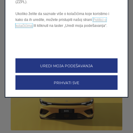
(ZZPL).
Ukoliko želite da saznate više o kolačićima koje koristimo i
kako da ih uredite, možete pristupiti našoj strani
Politici o
kolačićima
ili kliknuti na taster „Uredi moja podešavanja“.
NOVI B03X
Otkrijte B03X
>
UREDI MOJA PODEŠAVANJA
PRIHVATI SVE