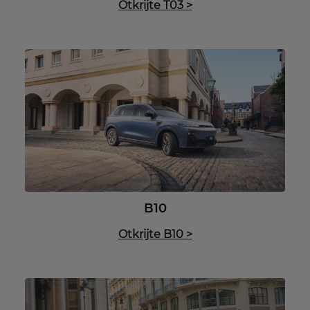
Otkrijte T03
>
B10
Otkrijte B10
>