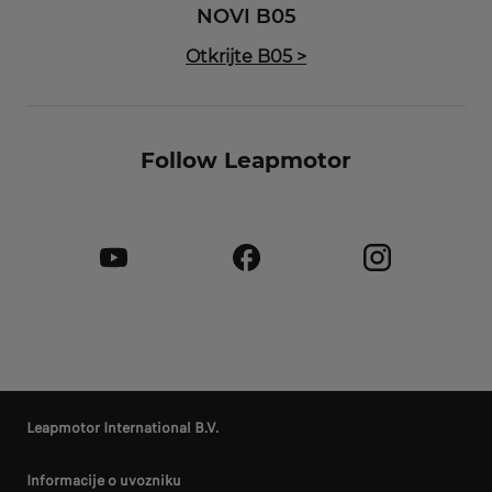
NOVI B05
Otkrijte B05
>
Follow Leapmotor
Leapmotor International B.V.
Informacije o uvozniku