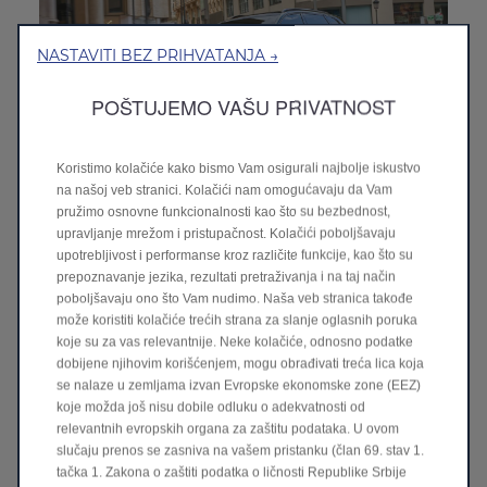
NASTAVITI BEZ PRIHVATANJA →
POŠTUJEMO VAŠU PRIVATNOST
Koristimo kolačiće kako bismo Vam osigurali najbolje iskustvo
na našoj veb stranici. Kolačići nam omogućavaju da Vam
C10
pružimo osnovne funkcionalnosti kao što su bezbednost,
upravljanje mrežom i pristupačnost. Kolačići poboljšavaju
Otkrijte C10
>
upotrebljivost i performanse kroz različite funkcije, kao što su
prepoznavanje jezika, rezultati pretraživanja i na taj način
poboljšavaju ono što Vam nudimo. Naša veb stranica takođe
2026
može koristiti kolačiće trećih strana za slanje oglasnih poruka
koje su za vas relevantnije. Neke kolačiće, odnosno podatke
dobijene njihovim korišćenjem, mogu obrađivati treća lica koja
se nalaze u zemljama izvan Evropske ekonomske zone (EEZ)
koje možda još nisu dobile odluku o adekvatnosti od
relevantnih evropskih organa za zaštitu podataka. U ovom
slučaju prenos se zasniva na vašem pristanku (član 69. stav 1.
tačka 1. Zakona o zaštiti podatka o ličnosti Republike Srbije