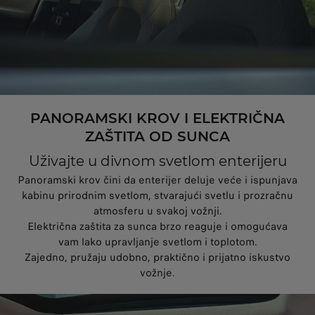
PANORAMSKI KROV I ELEKTRIČNA
ZAŠTITA OD SUNCA
Uživajte u divnom svetlom enterijeru
Panoramski krov čini da enterijer deluje veće i ispunjava
kabinu prirodnim svetlom, stvarajući svetlu i prozračnu
atmosferu u svakoj vožnji.
Električna zaštita za sunca brzo reaguje i omogućava
vam lako upravljanje svetlom i toplotom.
Zajedno, pružaju udobno, praktično i prijatno iskustvo
vožnje.