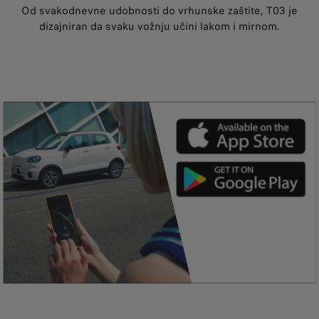
Od svakodnevne udobnosti do vrhunske zaštite, T03 je
dizajniran da svaku vožnju učini lakom i mirnom.