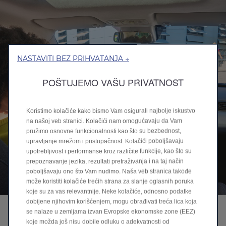
NASTAVITI BEZ PRIHVATANJA →
POŠTUJEMO VAŠU PRIVATNOST
Koristimo kolačiće kako bismo Vam osigurali najbolje iskustvo
na našoj veb stranici. Kolačići nam omogućavaju da Vam
pružimo osnovne funkcionalnosti kao što su bezbednost,
upravljanje mrežom i pristupačnost. Kolačići poboljšavaju
upotrebljivost i performanse kroz različite funkcije, kao što su
prepoznavanje jezika, rezultati pretraživanja i na taj način
poboljšavaju ono što Vam nudimo. Naša veb stranica takođe
može koristiti kolačiće trećih strana za slanje oglasnih poruka
koje su za vas relevantnije. Neke kolačiće, odnosno podatke
dobijene njihovim korišćenjem, mogu obrađivati treća lica koja
10,1" CENTRALNA KONZOLA
se nalaze u zemljama izvan Evropske ekonomske zone (EEZ)
koje možda još nisu dobile odluku o adekvatnosti od