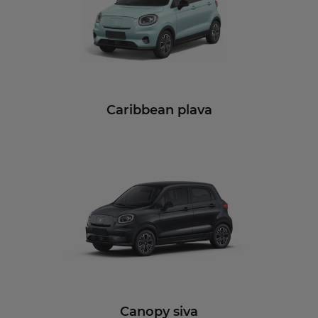
Caribbean plava
Canopy siva