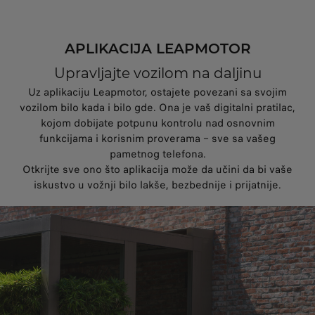
APLIKACIJA LEAPMOTOR
Upravljajte vozilom na daljinu
Uz aplikaciju Leapmotor, ostajete povezani sa svojim
vozilom bilo kada i bilo gde. Ona je vaš digitalni pratilac,
kojom dobijate potpunu kontrolu nad osnovnim
funkcijama i korisnim proverama – sve sa vašeg
pametnog telefona.
Otkrijte sve ono što aplikacija može da učini da bi vaše
iskustvo u vožnji bilo lakše, bezbednije i prijatnije.