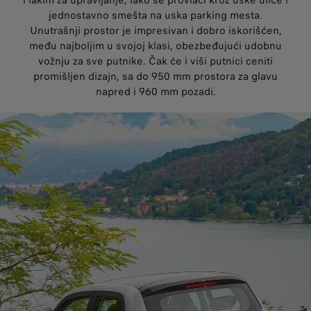
i lakim za upravljanje, lako se provlači kroz uske ulice i
jednostavno smešta na uska parking mesta.
Unutrašnji prostor je impresivan i dobro iskorišćen,
među najboljim u svojoj klasi, obezbeđujući udobnu
vožnju za sve putnike. Čak će i viši putnici ceniti
promišljen dizajn, sa do 950 mm prostora za glavu
napred i 960 mm pozadi.