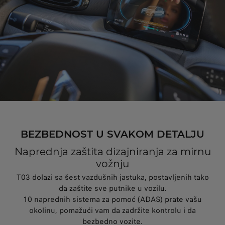
BEZBEDNOST U SVAKOM DETALJU
Naprednja zaštita dizajniranja za mirnu
vožnju
T03 dolazi sa šest vazdušnih jastuka, postavljenih tako
da zaštite sve putnike u vozilu.
10 naprednih sistema za pomoć (ADAS) prate vašu
okolinu, pomažući vam da zadržite kontrolu i da
bezbedno vozite.