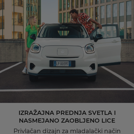
IZRAŽAJNA PREDNJA SVETLA I
NASMEJANO ZAOBLJENO LICE
Privlačan dizajn za mladalački način