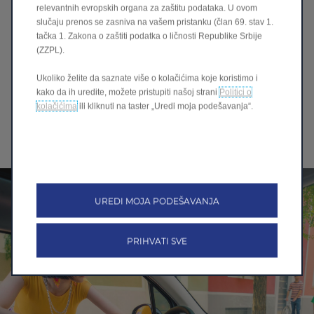
Povezano mesto vozača
relevantnih evropskih organa za zaštitu podataka. U ovom
Plutajuća centralna konzola od 10,1" služi kao
slučaju prenos se zasniva na vašem pristanku (član 69. stav 1.
tačka 1. Zakona o zaštiti podatka o ličnosti Republike Srbije
integrisano digitalno spajanje sa intuitivnim kontrolama,
(ZZPL).
postavljajući ključne funkcije na dohvat ruke.
Njen moderan dizajn poboljšava tehnološki napredan
Ukoliko želite da saznate više o kolačićima koje koristimo i
izgled kabine, kombinujući jednostavnost korišćenja sa
kako da ih uredite, možete pristupiti našoj strani
Politici o
sofisticiranom estetikom.
kolačićima
ili kliknuti na taster „Uredi moja podešavanja“.
Ove karakteristike čine unutrašnjost i funkcionalnom i
prijatnom, odražavajući promišljenu ravnotežu inovacija i
praktičnosti.
UREDI MOJA PODEŠAVANJA
PRIHVATI SVE