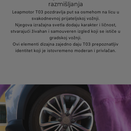
razmišljanja
Leapmotor T03 pozdravlja put sa osmehom na licu u
svakodnevnoj prijateljskoj vožnji.
Njegova izražajna svetla dodaju karakter i ličnost,
stvarajući živahan i samouveren izgled koji se ističe u
gradskoj vožnji.
Ovi elementi dizajna zajedno daju T03 prepoznatljiv
identitet koji je istovremeno moderan i privlačan.