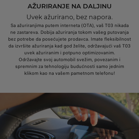
AŽURIRANJE NA DALJINU
Uvek ažurirano, bez napora.
Sa ažuriranjima putem interneta (OTA), vaš T03 nikada
ne zastareva. Dobija ažuriranja tokom vašeg putovanja
bez potrebe da posećujete prodavca. Imate fleksibilnost
da izvršite ažuriranja kad god želite, održavajući vaš T03
uvek ažuriranim i potpuno optimizovanim.
Održavajte svoj automobil svežim, povezanim i
spremnim za tehnologiju budućnosti samo jednim
klikom kao na vašem pametnom telefonu!