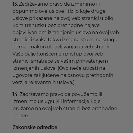
13. Zadržavamo pravo da izmenimo ili
dopunimo ove uslove ili bilo koje druge
uslove prikazane na ovoj veb stranici u bilo
kom trenutku bez prethodne najave
objavljivanjem izmenjenih uslova na ovoj veb
stranici i svaka takva izmena stupa na snagu
odmah nakon objavljivanja na veb stranici.
Vaše dalje korišćenje i pristup ovoj veb
stranici smatraće se vašim prihvatanjem
izmenjenih uslova. (Ovo neće uticati na
ugovore zaključene na osnovu prethodnih
verzija relevantnih uslova.)
14. Zadržavamo pravo da povučemo ili
izmenimo uslugu i/ili informacije koje
pružamo na ovoj veb stranici bez prethodne
najave.
Zakonske odredbe