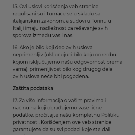
15. Ovi uslovi korišćenja veb stranice
regulisani su i tumače se u skladu sa
italijanskim zakonom, a sudovi u Torinu u
Italiji imaju nadležnost za rešavanje svih
sporova između vas i nas.
16. Ako je bilo koji deo ovih uslova
neprimenljiv (uključujući bilo koju odredbu
kojom isključujemo našu odgovornost prema
vama), primenljivost bilo kog drugog dela
ovih uslova neće biti pogođena.
Zaštita podataka
17. Za više informacija o vašim pravima i
načinu na koji obrađujemo vaše lične
podatke, pročitajte našu kompletnu Politiku
privatnosti. Korišćenjem ove veb stranice
garantujete da su svi podaci koje ste dali