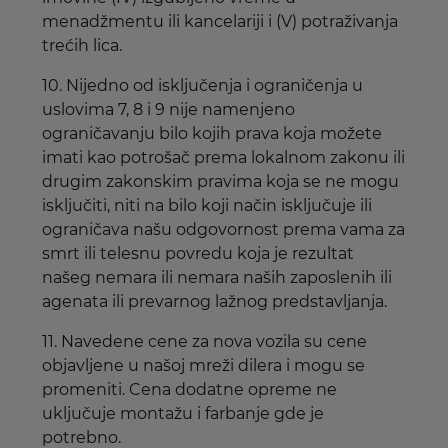
menadžmentu ili kancelariji i (V) potraživanja
trećih lica.
10. Nijedno od isključenja i ograničenja u
uslovima 7, 8 i 9 nije namenjeno
ograničavanju bilo kojih prava koja možete
imati kao potrošač prema lokalnom zakonu ili
drugim zakonskim pravima koja se ne mogu
isključiti, niti na bilo koji način isključuje ili
ograničava našu odgovornost prema vama za
smrt ili telesnu povredu koja je rezultat
našeg nemara ili nemara naših zaposlenih ili
agenata ili prevarnog lažnog predstavljanja.
11. Navedene cene za nova vozila su cene
objavljene u našoj mreži dilera i mogu se
promeniti. Cena dodatne opreme ne
uključuje montažu i farbanje gde je
potrebno.