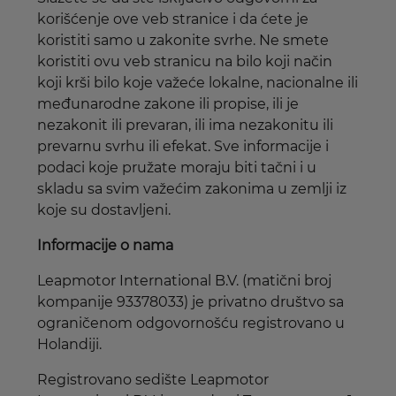
korišćenje ove veb stranice i da ćete je
koristiti samo u zakonite svrhe. Ne smete
koristiti ovu veb stranicu na bilo koji način
koji krši bilo koje važeće lokalne, nacionalne ili
međunarodne zakone ili propise, ili je
nezakonit ili prevaran, ili ima nezakonitu ili
prevarnu svrhu ili efekat. Sve informacije i
podaci koje pružate moraju biti tačni i u
skladu sa svim važećim zakonima u zemlji iz
koje su dostavljeni.
Informacije o nama
Leapmotor International B.V. (matični broj
kompanije 93378033) je privatno društvo sa
ograničenom odgovornošću registrovano u
Holandiji.
Registrovano sedište Leapmotor