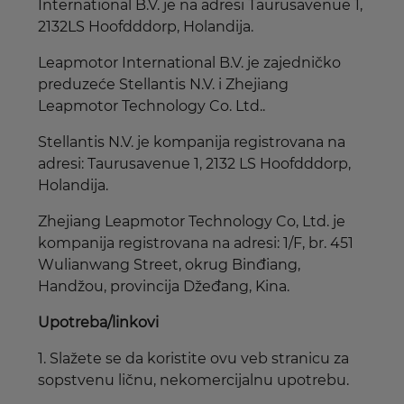
International B.V. je na adresi Taurusavenue 1,
2132LS Hoofdddorp, Holandija.
Leapmotor International B.V. je zajedničko
preduzeće Stellantis N.V. i Zhejiang
Leapmotor Technology Co. Ltd..
Stellantis N.V. je kompanija registrovana na
adresi: Taurusavenue 1, 2132 LS Hoofdddorp,
Holandija.
Zhejiang Leapmotor Technology Co, Ltd. je
kompanija registrovana na adresi: 1/F, br. 451
Wulianwang Street, okrug Binđiang,
Handžou, provincija Džeđang, Kina.
Upotreba/linkovi
1. Slažete se da koristite ovu veb stranicu za
sopstvenu ličnu, nekomercijalnu upotrebu.