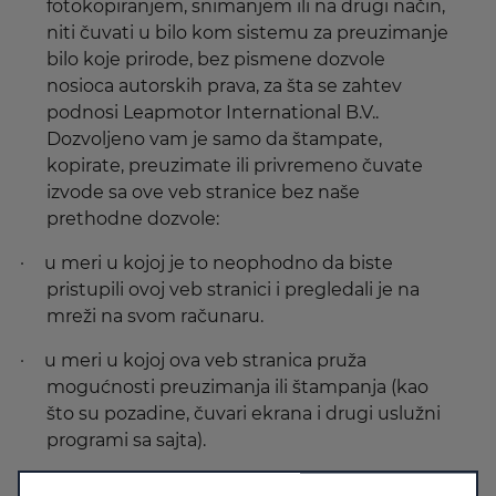
fotokopiranjem, snimanjem ili na drugi način,
niti čuvati u bilo kom sistemu za preuzimanje
bilo koje prirode, bez pismene dozvole
nosioca autorskih prava, za šta se zahtev
podnosi Leapmotor International B.V..
Dozvoljeno vam je samo da štampate,
kopirate, preuzimate ili privremeno čuvate
izvode sa ove veb stranice bez naše
prethodne dozvole:
·
u meri u kojoj je to neophodno da biste
pristupili ovoj veb stranici i pregledali je na
mreži na svom računaru.
·
u meri u kojoj ova veb stranica pruža
mogućnosti preuzimanja ili štampanja (kao
što su pozadine, čuvari ekrana i drugi uslužni
programi sa sajta).
5. Sva imena, oznake, logotipi i slike koje