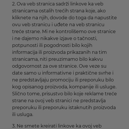
2. Ova veb stranica sadrži linkove ka veb
stranicama ostalih trećih strana koje, ako
kliknete na njih, dovode do toga da napustite
ovu veb stranicu i uđete na veb stranicu
treće strane. Mi ne kontrolišemo ove stranice
i ne dajemo nikakve izjave o tačnosti,
potpunosti ili pogodnosti bilo kojih
informacija ili proizvoda prikazanih na tim
stranicama, niti preuzimamo bilo kakvu
odgovornost za ove stranice. Ove veze su
date samo u informativne i praktične svrhe i
ne predstavljaju promociju ili preporuku bilo
kog opisanog proizvoda, kompanije ili usluge.
Slično tome, prisustvo bilo koje reklame treće
strane na ovoj veb stranici ne predstavlja
preporuku ili preporuku istaknutih proizvoda
ili usluga.
3. Ne smete kreirati linkove ka ovoj veb