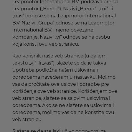
Leapmotor International B.V. podržava brend
Leapmotor („Brend“). Nazivi „Brend“, „mi“ ili
„nas“ odnose se na Leapmotor International
B.V. Nazivi „Grupa“ odnose se na Leapmotor
International B.V. i njene povezane
kompanije. Nazivi „vi“ odnose se na osobu
koja koristi ovu veb stranicu.
Kao korisnik naše veb stranice (u daljem
tekstu „vi“ ili „vaš“), slažete se da je takva
upotreba podložna našim uslovima i
odredbama navedenim u nastavku. Molimo
vas da pročitate ove uslove i odredbe pre
korišćenja ove veb stranice. Korišćenjem ove
veb stranice, slažete se sa ovim uslovima i
odredbama. Ako se ne slažete sa uslovima i
odredbama, molimo vas da ne koristite ovu
veb stranicu.
Slažete se da ste isključivo odgovorni za