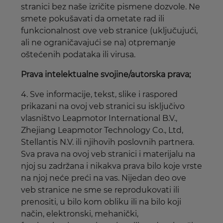
stranici bez naše izričite pismene dozvole. Ne
smete pokušavati da ometate rad ili
funkcionalnost ove veb stranice (uključujući,
ali ne ograničavajući se na) otpremanje
oštećenih podataka ili virusa.
Prava intelektualne svojine/autorska prava;
4. Sve informacije, tekst, slike i raspored
prikazani na ovoj veb stranici su isključivo
vlasništvo Leapmotor International B.V.,
Zhejiang Leapmotor Technology Co., Ltd,
Stellantis N.V. ili njihovih poslovnih partnera.
Sva prava na ovoj veb stranici i materijalu na
njoj su zadržana i nikakva prava bilo koje vrste
na njoj neće preći na vas. Nijedan deo ove
veb stranice ne sme se reprodukovati ili
prenositi, u bilo kom obliku ili na bilo koji
način, elektronski, mehanički,