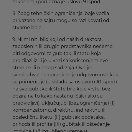
zakonom i podložna je uslovu 9 ispod.
8. Zbog tehničkih ograničenja, boje vozila
prikazane na sajtu mogu se razlikovati od
stvarne boje.
9. Ni mi niti bilo koji od naših direktora,
zaposlenih ili drugih predstavnika nećemo
biti odgovorni za gubitak ili štetu koja
proizilazi iz ili je u vezi sa korišćenjem ove
stranice ili njenog sadržaja. Ovo je
sveobuhvatno ograničenje odgovornosti koje
se primenjuje (u skladu sa uslovom 10 ispod)
na sve gubitke ili štete bilo koje vrste, bez
obzira na to kako nastanu (čak i ako su
predvidljivi), uključujući (bez ograničenja) (I)
kompenzatornu, direktnu, indirektnu ili
posledičnu štetu, (II) gubitak podataka,
prihoda ili profita (III) gubitak ili oštećenje
imovine (IV) izgubljeno vreme u