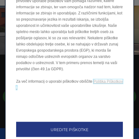
privolitev uporabe piškotkov vam pomaga razumeti, katere
informacije se zbirajo, ter vam omogoča nadzor nad tem, katere
informacije se zbirajo in uporabljajo. Z različnimi funkcijami, kot
so prepoznavanje jezika in rezultati iskanja, se izboljša
uporabnost in učinkovitost vaše uporabniške izkušnje. Naše
spletno mesto lahko uporablja tudi piškotke tretjih oseb za
pošiljanje oglasov, ki so za vas relevantni. Nekatere piškotke
lahko obdelujejo tretje osebe, ki se nahajajo v državah zunaj
Evropskega gospodarskega prostora (EGP), ki morda še
nimajo odločitve ustreznih evropskih organov za varstvo
podatkov o ustreznosti. V tem primeru prenos temelji na vaši
NOVI T03
privolitvi (člen 49.1a GDPR).
Za 16.990 EUR*
Za več informacij o uporabi piškotkov obiščite
Politika Piškotkov
*Ob nakupu s pomočjo Leapmotor financiranja.
.
Testna vožnja
Odkrijte več
UREDITE PIŠKOTKE