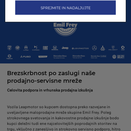
SPREJMITE IN NADALJUJTE
Brezskrbnost po zaslugi naše
prodajno-servisne mreže
Celovita podpora in vrhunska prodajna izkušnja
Vozila Leapmotor so kupcem dostopna preko razvejane in
uveljavljene maloprodajne mreže skupine Emil Frey. Poleg
strokovnega svetovanja in kakovostne prodajne izkušnje bodo
kupci deležni tudi ene najcelovitejših poprodajnih storitev na
trgu, vključno z zanesljivo in strokovno servisno podporo, hitro