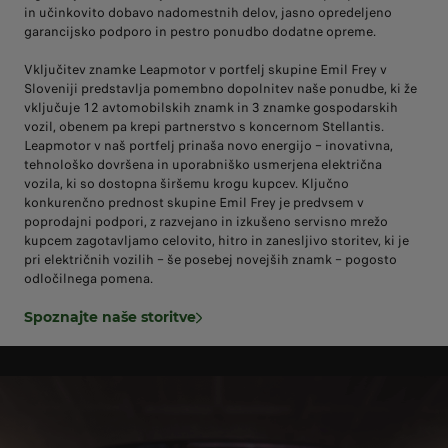
in učinkovito dobavo nadomestnih delov, jasno opredeljeno
garancijsko podporo in pestro ponudbo dodatne opreme.
Vključitev znamke Leapmotor v portfelj skupine Emil Frey v
Sloveniji predstavlja pomembno dopolnitev naše ponudbe, ki že
vključuje 12 avtomobilskih znamk in 3 znamke gospodarskih
vozil, obenem pa krepi partnerstvo s koncernom Stellantis.
Leapmotor v naš portfelj prinaša novo energijo – inovativna,
tehnološko dovršena in uporabniško usmerjena električna
vozila, ki so dostopna širšemu krogu kupcev. Ključno
konkurenčno prednost skupine Emil Frey je predvsem v
poprodajni podpori, z razvejano in izkušeno servisno mrežo
kupcem zagotavljamo celovito, hitro in zanesljivo storitev, ki je
pri električnih vozilih – še posebej novejših znamk – pogosto
odločilnega pomena.
Spoznajte naše storitve