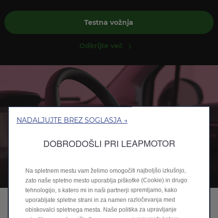
*Ob nakupu s pomočjo Leapmotor financiranja.
Testna vožnja
Odkrijte več
NADALJUJTE BREZ SOGLASJA →
DOBRODOŠLI PRI LEAPMOTOR
Na spletnem mestu vam želimo omogočiti najboljšo izkušnjo,
zato naše spletno mesto uporablja piškotke (Cookie) in drugo
tehnologijo, s katero mi in naši partnerji spremljamo, kako
T03
uporabljate spletne strani in za namen razločevanja med
obiskovalci spletnega mesta. Naše politika za upravljanje