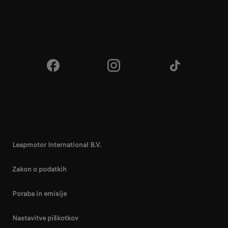
Sledite Leapmotor
Leapmotor International B.V.
Zakon o podatkih
Poraba in emisije
Nastavitve piškotkov