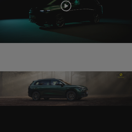
C10
Moj pametni dom, moja najboljša izbira
NOVI C10
Za 32.990 EUR*