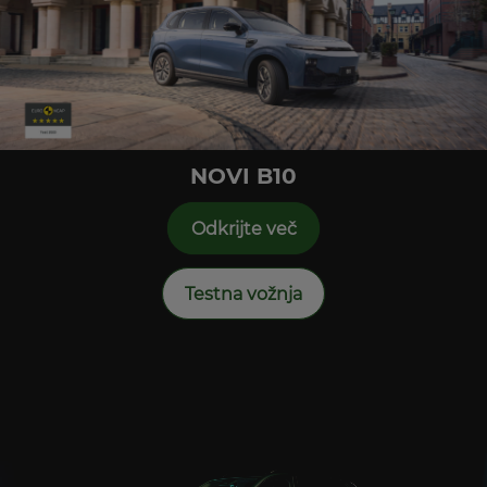
NOVI B10
Odkrijte več
Testna vožnja