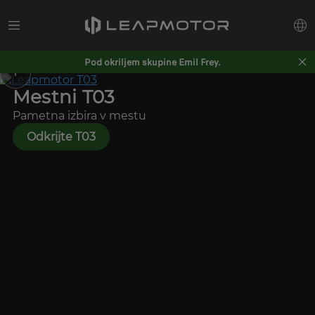
Pod okriljem skupine Emil Frey.
‹
›
Mestni T03
Pametna izbira v mestu
Odkrijte T03