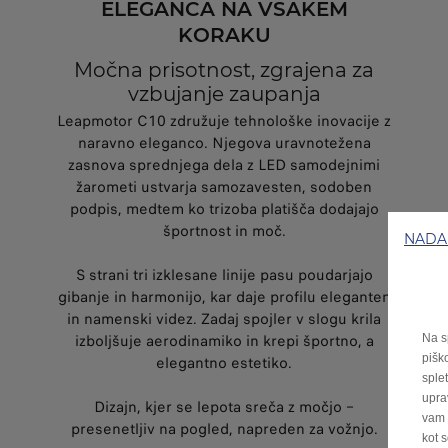
ELEGANCA NA VSAKEM
KORAKU
Močna prisotnost, zgrajena za
vzbujanje zaupanja
Leapmotor C10 združuje tehnološke inovacije z
naravno eleganco. Njegova uravnotežena
zasnova sprednjega dela z LED samodejnimi
žarometi ustvarja samozavesten, sodoben
podpis, medtem ko trizoba platišča dodajajo
športnost in moč.
NADAL
S strani tri izklesane linije pasu poudarjajo
gibanje in harmonijo, kar daje profilu eleganten
in namenski videz. Zadaj spojler v slogu krila
izboljšuje aerodinamiko in krepi športno, a
Na s
pišk
elegantno estetiko.
sple
upra
Dizajn, kjer se lepota sreča z močjo –
vam 
presenetljiv na pogled, napreden za vožnjo.
kot 