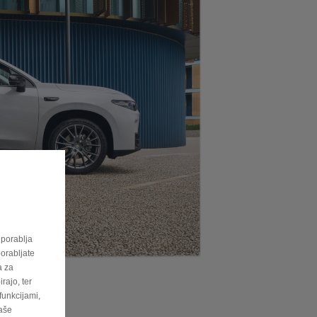
uporablja
porabljate
a za
rajo, ter
funkcijami,
vaše