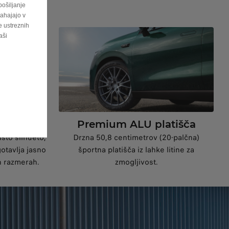
pošiljanje
nahajajo v
 ustreznih
aši
salec
Premium ALU platišča
isto silhueto,
Drzna 50,8 centimetrov (20-palčna)
otavlja jasno
športna platišča iz lahke litine za
h razmerah.
zmogljivost.