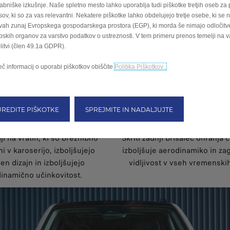
abniške izkušnje. Naše spletno mesto lahko uporablja tudi piškotke tretjih oseb za 
sov, ki so za vas relevantni. Nekatere piškotke lahko obdelujejo tretje osebe, ki se 
vah zunaj Evropskega gospodarskega prostora (EGP), ki morda še nimajo odločitve
pskih organov za varstvo podatkov o ustreznosti. V tem primeru prenos temelji na v
olitvi (člen 49.1a GDPR).
eč informacij o uporabi piškotkov obiščite
Politika Piškotkov .
UREDITE PIŠKOTKE
SPREJMITE IN NADALJUJTE
ne vratne kljuke
Skriti zadnji bri
aji na vratih, ki so brezhibno
Skriti zadnji brisalec ohranja č
ni v karoserijo, izboljšujejo
izboljšuje aerodinamiko in zag
n dizajn in izboljšujejo
vidljivost v vseh vremenski
inamično učinkovitost.