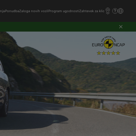
nja
Ponudba
Zaloga novih vozil
Program ugodnosti
Zahtevek za klic