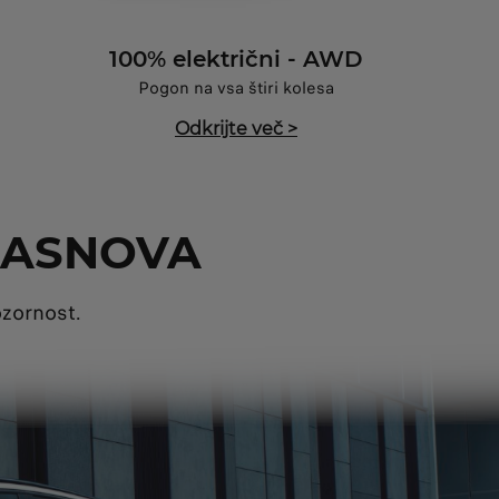
100% električni - AWD
Pogon na vsa štiri kolesa
Odkrijte več
>
ZASNOVA
ozornost.