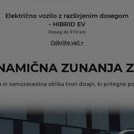
Električno vozilo z razširjenim dosegom
- HIBRID EV
Doseg do 970 km
Odkrijte več
>
NAMIČNA ZUNANJA 
 in samozavestna oblika tvori dizajn, ki pritegne p