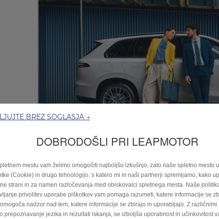
JUJTE BREZ SOGLASJA →
DOBRODOŠLI PRI LEAPMOTOR
pletnem mestu vam želimo omogočiti najboljšo izkušnjo, zato naše spletno mesto 
otke (Cookie) in drugo tehnologijo, s katero mi in naši partnerji spremljamo, kako u
tne strani in za namen razločevanja med obiskovalci spletnega mesta. Naše politik
vljanje privolitev uporabe piškotkov vam pomaga razumeti, katere informacije se zbi
omogoča nadzor nad tem, katere informacije se zbirajo in uporabljajo. Z različnimi 
so prepoznavanje jezika in rezultati iskanja, se izboljša uporabnost in učinkovitost 