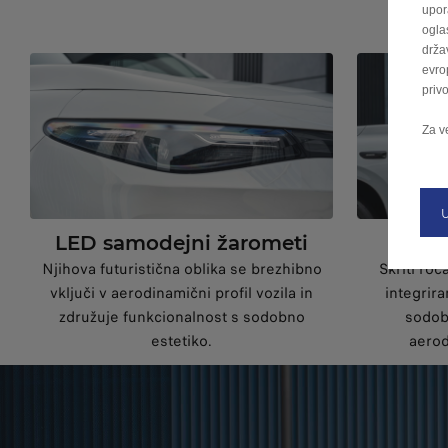
upor
ogla
drža
evro
priv
Za v
LED samodejni žarometi
Potop
Njihova futuristična oblika se brezhibno
Skriti roč
vključi v aerodinamični profil vozila in
integrira
združuje funkcionalnost s sodobno
sodobe
estetiko.
aerod